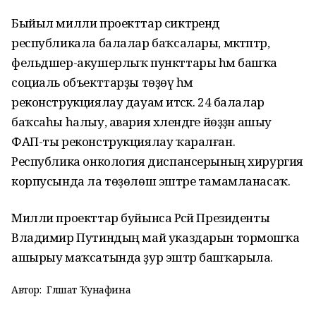
Быйыл милли проекттар сиктәрендә
республикала балалар баҡсалары, мәктәптәр,
фельдшер-акушерлыҡ пункттары һәм башҡа
социаль объекттарҙы төҙөү һәм
реконструкциялау дауам итәсәк. 24 балалар
баҡсаһы һалыу, авария хәлендәге йөҙҙән ашыу
ФАП-ты реконструкциялау ҡаралған.
Республика онкология диспансерының хирургия
корпусында ла төҙөлөш эштәре тамамланасаҡ.
Милли проекттар буйынса Рәсәй Президенты
Владимир Путиндың май указдарын тормошҡа
ашырыу маҡсатында ҙур эштәр башҡарыла.
Автор:
Гөлшат Ҡунафина