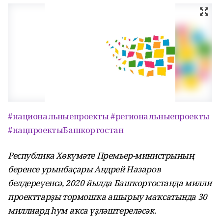
#национальныепроекты
#региональныепроекты
#нацпроектыБашкортостан
Республика Хөкүмәте Премьер-министрының
беренсе урынбаҫары Андрей Назаров
белдереүенсә, 2020 йылда Башҡортостанда милли
проекттарҙы тормошҡа ашырыу маҡсатында 30
миллиард һум аҡса үҙләштереләсәк.