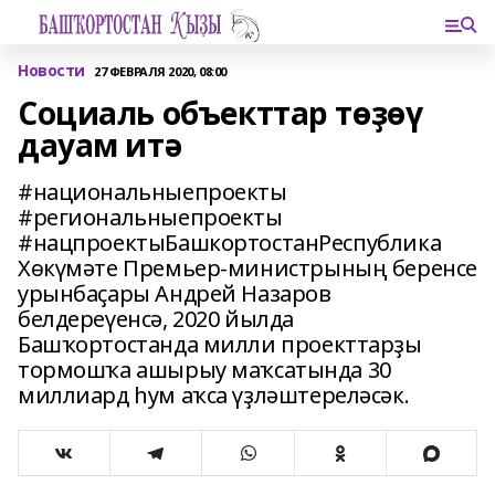
Новости
27 ФЕВРАЛЯ 2020, 08:00
Социаль объекттар төҙөү
дауам итә
#национальныепроекты
#региональныепроекты
#нацпроектыБашкортостанРеспублика
Хөкүмәте Премьер-министрының беренсе
урынбаҫары Андрей Назаров
белдереүенсә, 2020 йылда
Башҡортостанда милли проекттарҙы
тормошҡа ашырыу маҡсатында 30
миллиард һум аҡса үҙләштереләсәк.