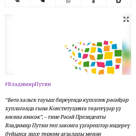
#ВладимирПутин
“Бөтә халыҡ тауыш биреүендә күпселек рәсәйҙәр
хуплағанда ғына Конституцияға төҙәтеүҙәр үҙ
көсөнә инәсәк”, – тине Рәсәй Президенты
Владимир Путин төп законға үҙгәрештәр индереү
буйынса эшсе төркөм ағзалары менән