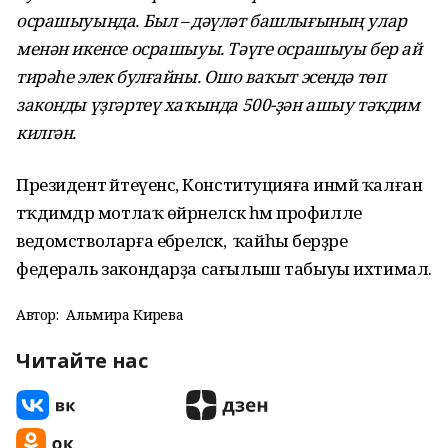
осрашыуында. Был – дәүләт башлығының улар
менән икенсе осрашыуы. Тәүге осрашыуы бер ай
тирәһе элек булғайны. Ошо ваҡыт эсендә төп
законды үҙгәртеү хаҡында 500-ҙән ашыу тәҡдим
килгән.
Президент әйтеүенсә, Конституцияға инмәй ҡалған
тәҡдимдәр мотлаҡ өйрәнеләсәк һәм профилле
ведомстволарға ебәреләсәк, ә ҡайһы берҙәре
федераль закондарҙа сағылыш табыуы ихтимал.
Автор:
Альмира Кирәева
Читайте нас