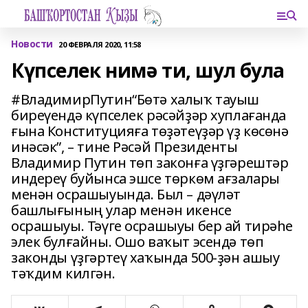
Новости
20 ФЕВРАЛЯ 2020, 11:58
Күпселек нимә ти, шул була
#ВладимирПутин“Бөтә халыҡ тауыш
биреүендә күпселек рәсәйҙәр хуплағанда
ғына Конституцияға төҙәтеүҙәр үҙ көсөнә
инәсәк”, – тине Рәсәй Президенты
Владимир Путин төп законға үҙгәрештәр
индереү буйынса эшсе төркөм ағзалары
менән осрашыуында. Был – дәүләт
башлығының улар менән икенсе
осрашыуы. Тәүге осрашыуы бер ай тирәһе
элек булғайны. Ошо ваҡыт эсендә төп
законды үҙгәртеү хаҡында 500-ҙән ашыу
тәҡдим килгән.