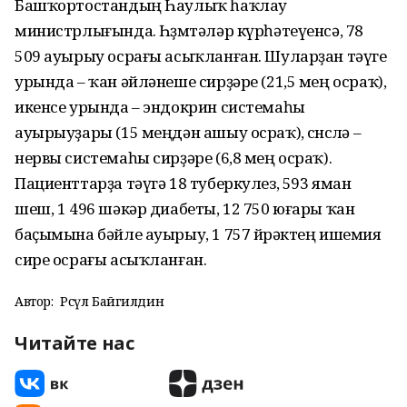
Башҡортостандың Һаулыҡ һаҡлау
министрлығында. Һөҙөмтәләр күрһәтеүенсә, 78
509 ауырыу осрағы асыҡланған. Шуларҙан тәүге
урында – ҡан әйләнеше сирҙәре (21,5 мең осраҡ),
икенсе урында – эндокрин системаһы
ауырыуҙары (15 меңдән ашыу осраҡ), өсөнсөлә –
нервы системаһы сирҙәре (6,8 мең осраҡ).
Пациенттарҙа тәүгә 18 туберкулез, 593 яман
шеш, 1 496 шәкәр диабеты, 12 750 юғары ҡан
баҫымына бәйле ауырыу, 1 757 йөрәктең ишемия
сире осрағы асыҡланған.
Автор:
Рәсүл Байгилдин
Читайте нас