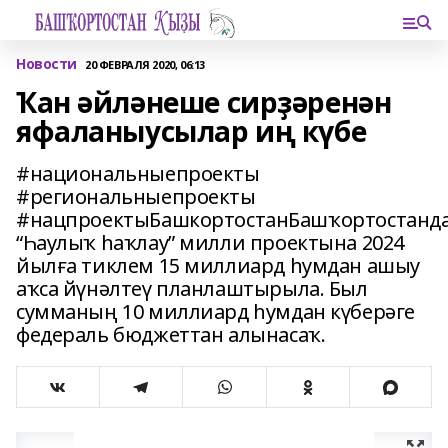
Новости
20 ФЕВРАЛЯ 2020, 06:13
Ҡан әйләнеше сирҙәренән
яфаланыусылар иң күбе
#национальныепроекты
#региональныепроекты
#нацпроектыБашкортостанБашҡортостанд
“Һаулыҡ һаҡлау” милли проектына 2024
йылға тиклем 15 миллиард һумдан ашыу
аҡса йүнәлтеү планлаштырыла. Был
сумманың 10 миллиард һумдан күберәге
федераль бюджеттан алынасаҡ.