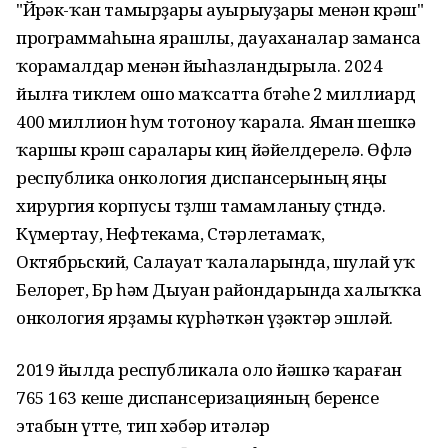
"Йөрәк-ҡан тамырҙары ауырыуҙары менән көрәш"
программаһына ярашлы, дауаханалар заманса
ҡорамалдар менән йыһазландырыла. 2024
йылға тиклем ошо маҡсатта бөтәһе 2 миллиард
400 миллион һум тотоноу ҡарала. Яман шешкә
ҡаршы көрәш саралары киң йәйелдерелә. Өфөлә
республика онкология диспансерының яңы
хирургия корпусы төҙөлөшө тамамланыу өҫтөндә.
Күмертау, Нефтекама, Стәрлетамаҡ,
Октябрьский, Салауат ҡалаларында, шулай уҡ
Белорет, Бөрө һәм Дыуан райондарында халыҡҡа
онкология ярҙамы күрһәткән үҙәктәр эшләй.
2019 йылда республикала оло йәшкә ҡараған
765 163 кеше диспансеризацияның беренсе
этабын үтте, тип хәбәр итәләр