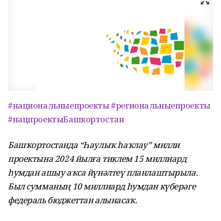
#национальныепроекты
#региональныепроекты
#нацпроектыБашкортостан
Башҡортостанда “Һаулыҡ һаҡлау” милли
проектына 2024 йылға тиклем 15 миллиард
һумдан ашыу аҡса йүнәлтеү планлаштырыла.
Был сумманың 10 миллиард һумдан күберәге
федераль бюджеттан алынасаҡ.