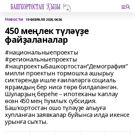
Новости
19 ФЕВРАЛЯ 2020, 06:36
450 меңлек түләүҙе
файҙаланалар
#национальныепроекты
#региональныепроекты
#нацпроектыБашкортостан“Демография”
милли проектын тормошҡа ашырыу
сиктәрендә ишле ғаиләләргә социаль
ярҙамдың бер нисә төрө билдәләнгән.
Шуларҙың береһе – ипотеканы ҡаплау
өсөн 450 мең һумлыҡ субсидия.
Башҡортостан ошо түләүҙе алыуға
хупланған заявкалар буйынса илдә икенсе
урынға сыҡты.