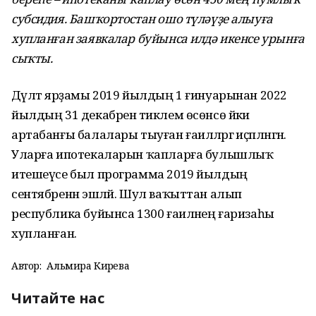
субсидия. Башҡортостан ошо түләүҙе алыуға
хупланған заявкалар буйынса илдә икенсе урынға
сыҡты.
Дәүләт ярҙамы 2019 йылдың 1 ғинуарынан 2022
йылдың 31 декабренә тиклем өсөнсө йәки
артабанғы балалары тыуған ғаиләләргә иҫәпләнгән.
Уларға ипотекаларын ҡапларға булышлыҡ
итешеүсе был программа 2019 йылдың
сентябренән эшләй. Шул ваҡыттан алып
республика буйынса 1300 ғаиләнең ғаризаһы
хупланған.
Автор:
Альмира Кирәева
Читайте нас