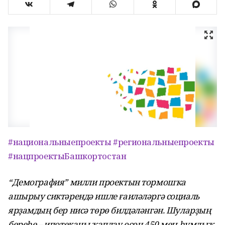
#национальныепроекты
#региональныепроекты
#нацпроектыБашкортостан
“Демография” милли проектын тормошҡа
ашырыу сиктәрендә ишле ғаиләләргә социаль
ярҙамдың бер нисә төрө билдәләнгән. Шуларҙың
береһе – ипотеканы ҡаплау өсөн 450 мең һумлыҡ