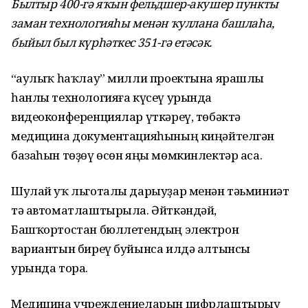
Былтыр 400-гә яҡын фельдшер-акушер пункты
заман технологияһы менән ҡуллана башлаһа,
быйыл был күрһәткес 351-гә етәсәк.
“Һаулыҡ һаҡлау” милли проектына ярашлы
һанлы технологияға күсеү урында
видеоконференциялар үткәреү, төбәктә
медицина документацияһының киңәйтелгән
базаһын төҙөү өсөн яңы мөмкинлектәр аса.
Шулай уҡ льготалы дарыуҙар менән тәьминиәт
тә автоматлаштырыла. Әйткәндәй,
Башҡортостан бюллетендың электрон
вариантын биреү буйынса илдә алтынсы
урында тора.
Медицина учреждениеларын цифрлаштырыу