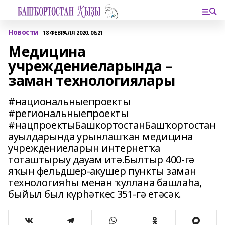
Новости
18 ФЕВРАЛЯ 2020, 06:21
Медицина
учреждениеларында –
заман технологиялары
#национальныепроекты
#региональныепроекты
#нацпроектыБашкортостанБашҡортостан
ауылдарында урынлашҡан медицина
учреждениеларын интернетҡа
тоташтырыу дауам итә.Былтыр 400-гә
яҡын фельдшер-акушер пункты заман
технологияһы менән ҡуллана башлаһа,
быйыл был күрһәткес 351-гә етәсәк.