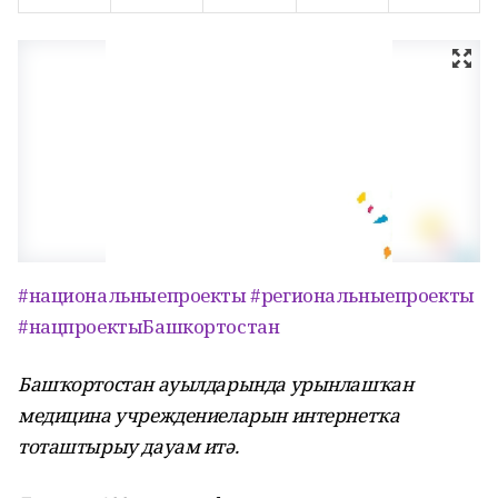
#национальныепроекты
#региональныепроекты
#нацпроектыБашкортостан
Башҡортостан ауылдарында урынлашҡан
медицина учреждениеларын интернетҡа
тоташтырыу дауам итә.