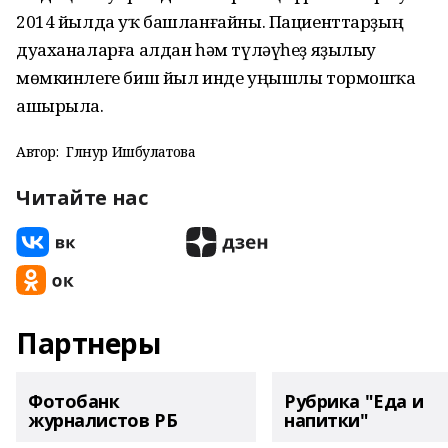
2014 йылда уҡ башланғайны. Пациенттарҙың
дуаханаларға алдан һәм түләүһеҙ яҙылыу
мөмкинлеге биш йыл инде уңышлы тормошҡа
ашырыла.
Автор:
Гөлнур Ишбулатова
Читайте нас
Партнеры
Фотобанк
Рубрика "Еда и
журналистов РБ
напитки"