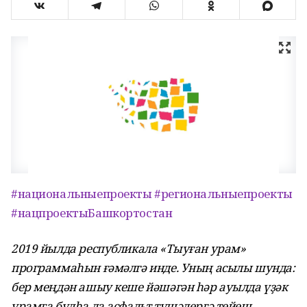
#национальныепроекты
#региональныепроекты
#нацпроектыБашкортостан
2019 йылда
республикала
«Тыуған урам»
программаһын ғәмәлгә
инде
. Уның асылы шунда:
бер меңдән ашыу кеше йәшәгән һәр ауылда үҙәк
урамға булһа ла асфальт түшәлергә тейеш.