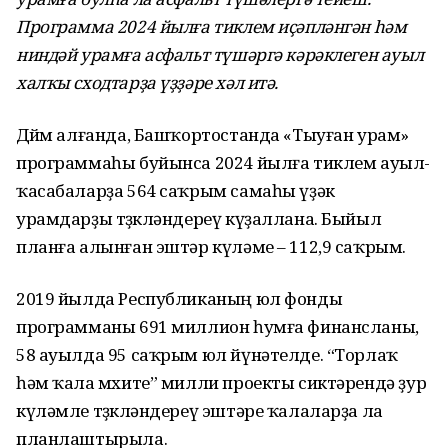
П
рограмма 2024 йылға тиклем иҫәплән
гән
һәм
ниндәй урамға асфальт түшәргә кәрәклеген ауыл
халҡы сходтарҙа үҙҙәре хәл ит
ә
.
Дөйөм алғанда, Башҡортостанда «Тыуған урам»
программаһы буйынса 2024 йылға тиклем ауыл-
ҡасабаларҙа 564 саҡрым самаһы үҙәк
урамдарҙы төҙөкләндереү күҙаллана. Быйыл
планға алынған эштәр күләме – 112,9 саҡрым.
2019 йылда Республиканың юл фонды
программаны 691 миллион һумға финансланы,
58 ауылда 95 саҡрым юл йүнәтелде. “Торлаҡ
һәм ҡала мөхите” милли проекты сиктәрендә ҙур
күләмле төҙөкләндереү эштәре ҡалаларҙа ла
планлаштырыла.