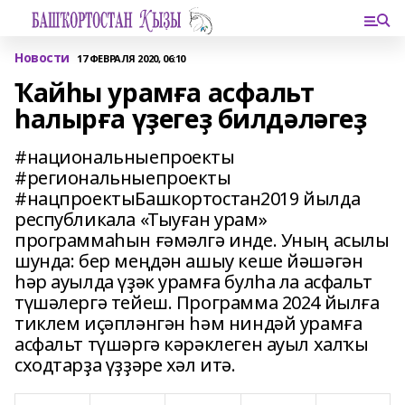
Новости
17 ФЕВРАЛЯ 2020, 06:10
Ҡайһы урамға асфальт
һалырға үҙегеҙ билдәләгеҙ
#национальныепроекты
#региональныепроекты
#нацпроектыБашкортостан2019 йылда
республикала «Тыуған урам»
программаһын ғәмәлгә инде. Уның асылы
шунда: бер меңдән ашыу кеше йәшәгән
һәр ауылда үҙәк урамға булһа ла асфальт
түшәлергә тейеш. Программа 2024 йылға
тиклем иҫәпләнгән һәм ниндәй урамға
асфальт түшәргә кәрәклеген ауыл халҡы
сходтарҙа үҙҙәре хәл итә.