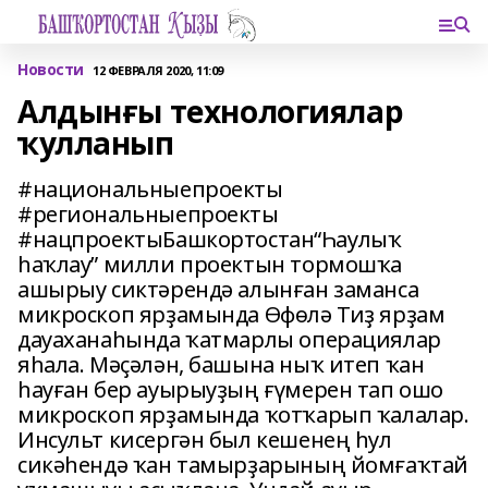
Новости
12 ФЕВРАЛЯ 2020, 11:09
Алдынғы технологиялар
ҡулланып
#национальныепроекты
#региональныепроекты
#нацпроектыБашкортостан“Һаулыҡ
һаҡлау” милли проектын тормошҡа
ашырыу сиктәрендә алынған заманса
микроскоп ярҙамында Өфөлә Тиҙ ярҙам
дауаханаһында ҡатмарлы операциялар
яһала. Мәҫәлән, башына ныҡ итеп ҡан
һауған бер ауырыуҙың ғүмерен тап ошо
микроскоп ярҙамында ҡотҡарып ҡалалар.
Инсульт кисергән был кешенең һул
сикәһендә ҡан тамырҙарының йомғаҡтай