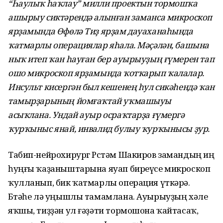
“Һаулыҡ һаҡлау” милли проектын тормошҡа
ашырыу сиктәрендә алынған заманса микроскоп
ярҙамында Өфөлә Тиҙ ярҙам дауаханаһында
ҡатмарлы операциялар яһала. Мәҫәлән, башына
ныҡ итеп ҡан һауған бер ауырыуҙың ғүмерен тап
ошо микроскоп ярҙамында ҡотҡарып ҡалалар.
Инсульт кисергән был кешенең һул сикәһендә ҡан
тамырҙарының йомғаҡтай уҡмашыуы
асыҡлана. Ундай ауыр осраҡтарҙа ғүмергә
ҡурҡыныс янай, инвалид булыу ҡурҡынысы ҙур.
Табип-нейрохирург Рөстәм Шакиров замандың иң
һуңғы ҡаҙаныштарына яуап биреүсе микроскоп
ҡулланып, бик ҡатмарлы операция үткәрә.
Бөтәһе лә уңышлы тамамлана. Ауырыуҙың хәле
яҡшы, тиҙҙән ул ғәҙәти тормошона ҡайтасаҡ,