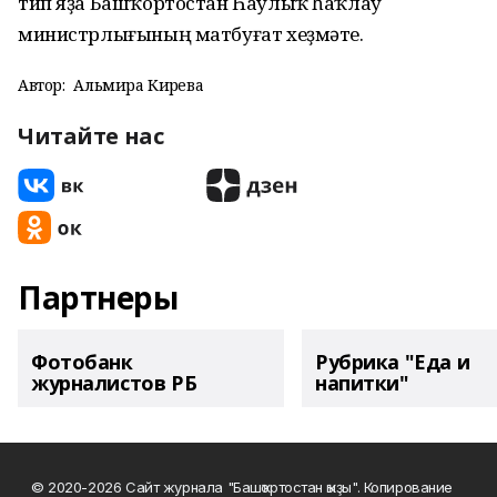
тип яҙа Башҡортостан Һаулыҡ һаҡлау
министрлығының матбуғат хеҙмәте.
Автор:
Альмира Кирәева
Читайте нас
Партнеры
Фотобанк
Рубрика "Еда и
журналистов РБ
напитки"
© 2020-2026 Сайт журнала "Башҡортостан ҡыҙы". Копирование