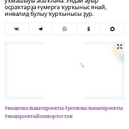
уҡмашыуы асыҡлана. Ундай ауыр
осраҡтарҙа ғүмергә ҡурҡыныс янай,
инвалид булыу ҡурҡынысы ҙур.
#национальныепроекты
#региональныепроекты
#нацпроектыБашкортостан