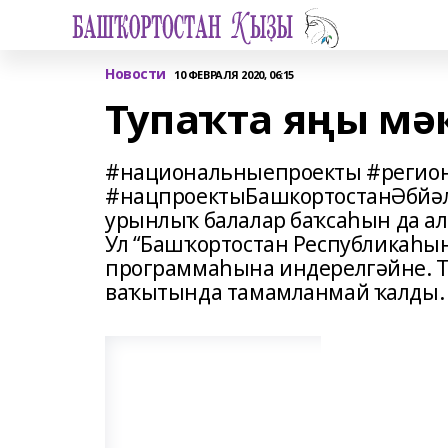
Новости
10 ФЕВРАЛЯ 2020, 06:15
Тупаҡта яңы мә
#национальныепроекты #регио
#нацпроектыБашкортостанӘбйәли
урынлыҡ балалар баҡсаһын да ал
Ул “Башҡортостан Республикаһы
программаһына индерелгәйне. Т
ваҡытында тамамланмай ҡалды.