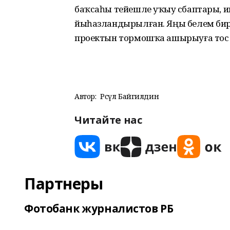
баҡсаһы тейешле уҡыу әсбаптары, и
йыһазландырылған. Яңы белем бир
проектын тормошҡа ашырыуға тос өлөш
Автор:
Рәсүл Байгилдин
Читайте нас
Партнеры
Фотобанк журналистов РБ