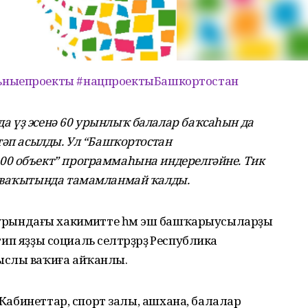
ьныепроекты
#нацпроектыБашкортостан
 үҙ эсенә 60 урынлыҡ балалар баҡсаһын да
тәп асылды. Ул “Башҡортостан
0 объект” программаһына индерелгәйне. Тик
ш ваҡытында тамамланмай ҡалды.
ргә, урындағы хакимиәтте һәм эш башҡарыусыларҙы
тип яҙҙы социаль селтәрҙәрҙә Республика
ыслы ваҡиға айҡанлы.
. Кабинеттар, спорт залы, ашхана, балалар