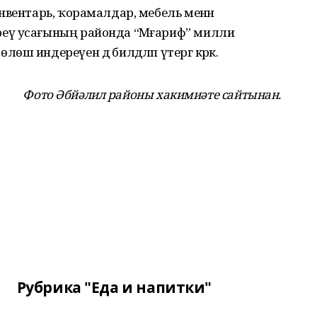
нвентарь, ҡорамалдар, мебель менән
еү усағының районда “Мәғариф” милли
 индереүен дә билдәләп үтергә кәрәк.
Фото Әбйәлил районы хакимиәте сайтынан.
Рубрика "Еда и напитки"