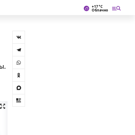
+17 °С
Облачно
ы.