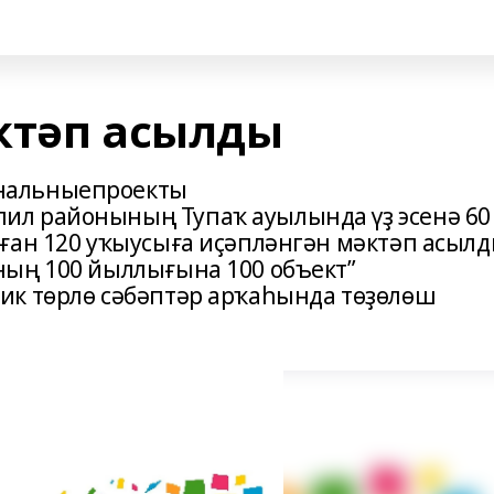
ктәп асылды
нальныепроекты
л районының Тупаҡ ауылында үҙ эсенә 60
ған 120 уҡыусыға иҫәпләнгән мәктәп асылд
ның 100 йыллығына 100 объект”
ик төрлө сәбәптәр арҡаһында төҙөлөш