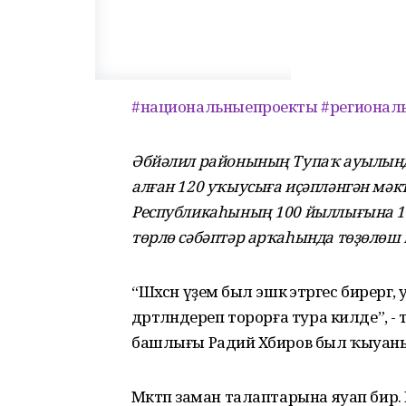
#национальныепроекты
#регионал
Әбйәлил районының Тупаҡ ауылында
алған 120 уҡыусыға иҫәпләнгән мәк
Республикаһының 100 йыллығына 10
төрлө сәбәптәр арҡаһында төҙөлө
“Шәхсән үҙемә был эшкә этәргес бире
дәртәләндереп торорға тура килде”, - 
башлығы Радий Хәбиров был ҡыуан
Мәктәп заман талаптарына яуап бирә