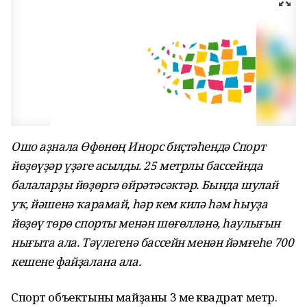
Ошо аҙнала Өфөнөң Инорс биҫтәһендә Спорт
йөҙөүҙәр үҙәге асылды. 25 метрлы бассейнда
балаларҙы йөҙөргә өйрәтәсәктәр. Бында шулай
уҡ, йәшенә ҡарамай, һәр кем килә һәм һыуҙа
йөҙөү төрө спорты менән шөғөлләнә, һаулығын
нығыта ала. Тәүлегенә бассейн менән йәмғеһе 700
кешене файҙалана ала.
Спорт объектының майҙаны 3 мең квадрат метр.