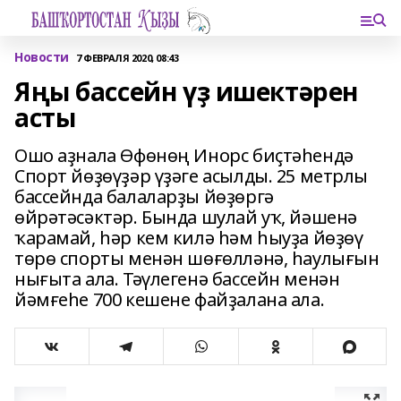
Новости
7 ФЕВРАЛЯ 2020, 08:43
Яңы бассейн үҙ ишектәрен
асты
Ошо аҙнала Өфөнөң Инорс биҫтәһендә
Спорт йөҙөүҙәр үҙәге асылды. 25 метрлы
бассейнда балаларҙы йөҙөргә
өйрәтәсәктәр. Бында шулай уҡ, йәшенә
ҡарамай, һәр кем килә һәм һыуҙа йөҙөү
төрө спорты менән шөғөлләнә, һаулығын
нығыта ала. Тәүлегенә бассейн менән
йәмғеһе 700 кешене файҙалана ала.