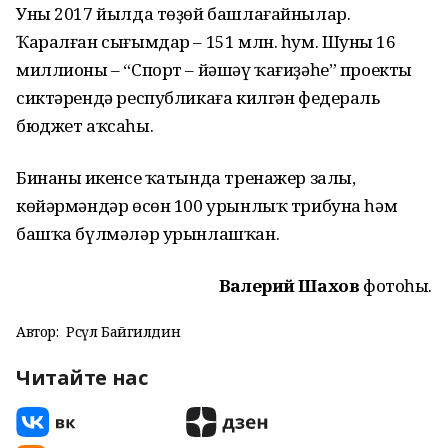
Уны 2017 йылда төҙөй башлағайнылар.
Ҡаралған сығымдар – 151 млн. һум. Шуның 16
миллионы – “Спорт – йәшәү ҡағиҙәһе” проекты
сиктәрендә республикаға килгән федераль
бюджет аҡсаһы.
Бинаның икенсе ҡатында тренажер залы,
көйәрмәндәр өсөн 100 урынлыҡ трибуна һәм
башҡа бүлмәләр урынлашҡан.
Валерий Шахов
фотоһы.
Автор:
Рәсүл Байгилдин
Читайте нас