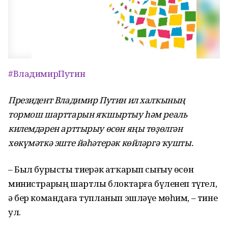
#ВладимирПутин
Президент Владимир Путин ил халҡының
тормош шарттарын яҡшыртыу һәм реаль
килемдәрен арттырыу өсөн яңы төҙөлгән
хөкүмәткә эште йәһәтерәк көйләргә ҡушты.
– Был бурысты тиҙерәк атҡарып сығыу өсөн
министрҙарҙың шартлы блоктарға бүленеп түгел,
ә бер командаға тупланып эшләүе мөһим, – тине
ул.