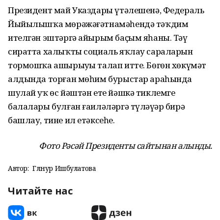
Президент май Указдары үтәлешенә, Федераль
Йыйылышҡа мөрәжәғәтнамәһендә тәҡдим
ителгән эштәргә айырым баҫым яһаны. Тәү
сиратта халыҡты социаль яҡлау сараларын
тормошҡа ашырыуҙы талап итте. Бөгөн хөкүмәт
алдында торған мөһим бурыстар араһында
шулай уҡ өс йәштән ете йәшкә тиклемге
балалары булған ғаиләләргә түләүҙәр бирә
башлау, тине ил етәксеһе.
Фото Рәсәй Президенты сайтынан алынды.
Автор:
Гөлнур Ишбулатова
Читайте нас