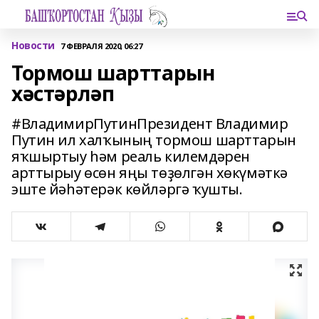
Новости
7 ФЕВРАЛЯ 2020, 06:27
Тормош шарттарын
хәстәрләп
#ВладимирПутинПрезидент Владимир
Путин ил халҡының тормош шарттарын
яҡшыртыу һәм реаль килемдәрен
арттырыу өсөн яңы төҙөлгән хөкүмәткә
эште йәһәтерәк көйләргә ҡушты.