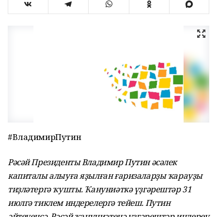
#ВладимирПутин
Рәсәй Президенты Владимир Путин әсәлек
капиталы алыуға яҙылған ғаризаларҙы ҡарауҙы
тиҙләтергә ҡушты. Ҡануниәткә үҙгәрештәр 31
июлгә тиклем индерелергә тейеш. Путин
әйтеүенсә, Рәсәй ҡануниәтенә үҙгәрештәр индереү