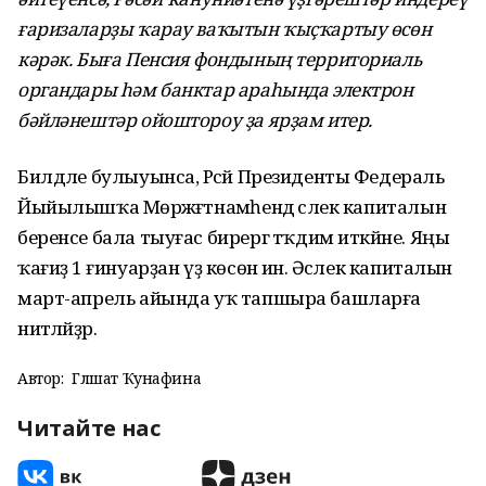
ғаризаларҙы ҡарау ваҡытын ҡыҫҡартыу өсөн
кәрәк. Быға Пенсия фондының территориаль
органдары һәм банктар араһында электрон
бәйләнештәр ойоштороу ҙа ярҙам итер.
Билдәле булыуынса, Рәсәй Президенты Федераль
Йыйылышҡа Мөрәжәғәтнамәһендә әсәлек капиталын
беренсе бала тыуғас бирергә тәҡдим иткәйне. Яңы
ҡағиҙә 1 ғинуарҙан үҙ көсөнә инә. Әсәлек капиталын
март-апрель айында уҡ тапшыра башларға
ниәтләйҙәр.
Автор:
Гөлшат Ҡунафина
Читайте нас