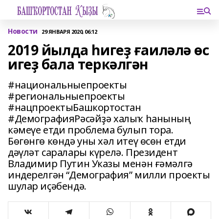
Новости
29 ЯНВАРЯ 2020, 06:12
2019 йылда һигеҙ ғаиләлә өс
игеҙ бала теркәлгән
#национальныепроекты
#региональныепроекты
#нацпроектыБашкортостан
#ДемографияРәсәйҙә халыҡ һанының
кәмеүе етди проблема булып тора.
Бөгөнгө көндә уны хәл итеү өсөн етди
дәүләт саралары күрелә. Президент
Владимир Путин Указы менән ғәмәлгә
индерелгән “Демография” милли проекты
шулар иҫәбендә.