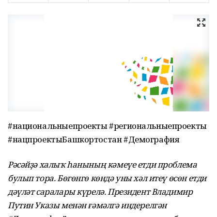
#национальныепроекты #региональныепроекты
#нацпроектыБашкортостан #Демография
Рәсәйҙә халыҡ һанының кәмеүе етди проблема
булып тора. Бөгөнгө көндә уны хәл итеү өсөн етди
дәүләт саралары күрелә. Президент Владимир
Путин Указы менән ғәмәлгә индерелгән