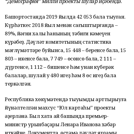
“Демография” милли проекты шулар иҫәбендә.
Башҡортостанда 2019 йылда 42 053 бала тыуған.
Күрһәткес 2018 йыл менән сағыштырғанда –
89%, йәғни халыҡ һанының тәбиғи кәмеүен
күрәбеҙ. Дәүләт комитетының статистика
мәғлүмәттәре буйынса, 15 448 – беренсе бала, 15
803 – икенсе бала, 7 749 – өсөнсө бала, 2 111 –
дүртенсе, 1 112 – бишенсе һәм унан күберәк
балалар, шулай уҡ 480 игеҙ һәм 8 өс игеҙ бала
теркәлгән.
Республика хөкүмәтендә тыуымды арттырыуға
йүнәлтелгән махсус “Юл картаһы” проекты
әҙерләнә. Был хаҡта ай башында премьер-
министр урынбаҫары Ленара Иванова хәбәр
иткәйне. Документта, өҫтәмә дәүләт ярҙамы