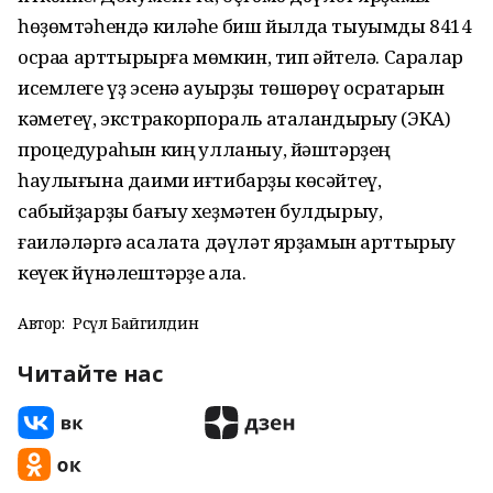
һөҙөмтәһендә киләһе биш йылда тыуымды 8414
осраҡҡа арттырырға мөмкин, тип әйтелә. Саралар
исемлеге үҙ эсенә ауырҙы төшөрөү осраҡтарын
кәметеү, экстракорпораль аталандырыу (ЭКА)
процедураһын киң ҡулланыу, йәштәрҙең
һаулығына даими иғтибарҙы көсәйтеү,
сабыйҙарҙы бағыу хеҙмәтен булдырыу,
ғаиләләргә аҡсалата дәүләт ярҙамын арттырыу
кеүек йүнәлештәрҙе ала.
Автор:
Рәсүл Байгилдин
Читайте нас