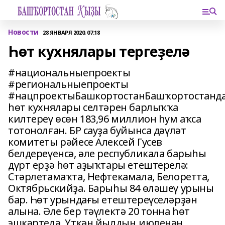
Новости
28 ЯНВАРЯ 2020, 07:18
Һөт кухнялары тергеҙелә
#национальныепроекты
#региональныепроекты
#нацпроектыБашкортостанБашҡортостанд
һөт кухнялары селтәрен барлыҡҡа
килтереү өсөн 183,96 миллион һум аҡса
тотонолған. БР сауҙа буйынса дәүләт
комитеты рәйесе Алексей Гусев
белдереүенсә, әле республикала барыһы
дүрт ерҙә һөт аҙыҡтары етештерелә:
Стәрлетамаҡта, Нефтекамала, Белоретта,
Октябрьскийҙа. Барыһы 84 өләшеү урыны
бар. Һөт урындағы етештереүселәрҙән
алына. Әле бер тәүлектә 20 тонна һөт
эшкәртелә. Үткән йылдың июленән