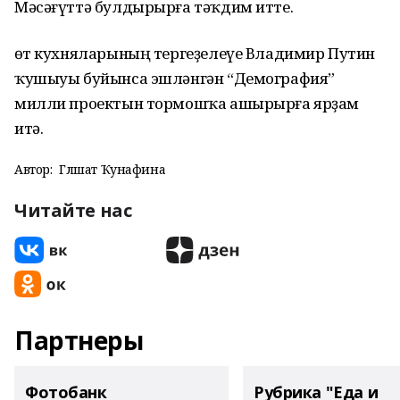
Мәсәғүттә булдырырға тәҡдим итте.
Һөт кухняларының тергеҙелеүе Владимир Путин
ҡушыуы буйынса эшләнгән “Демография”
милли проектын тормошҡа ашырырға ярҙам
итә.
Автор:
Гөлшат Ҡунафина
Читайте нас
Партнеры
Фотобанк
Рубрика "Еда и