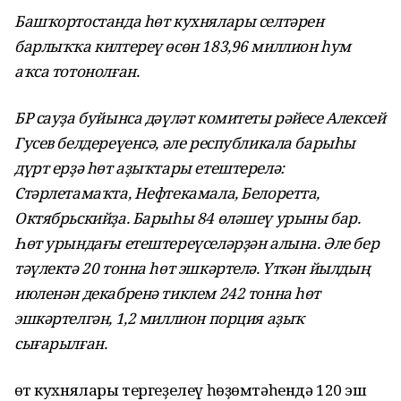
Башҡортостанда һөт кухнялары селтәрен
барлыҡҡа килтереү өсөн 183,96 миллион һум
аҡса тотонолған.
БР сауҙа буйынса дәүләт комитеты рәйесе Алексей
Гусев белдереүенсә, әле республикала барыһы
дүрт ерҙә һөт аҙыҡтары етештерелә:
Стәрлетамаҡта, Нефтекамала, Белоретта,
Октябрьскийҙа. Барыһы 84 өләшеү урыны бар.
Һөт урындағы етештереүселәрҙән алына. Әле бер
тәүлектә 20 тонна һөт эшкәртелә. Үткән йылдың
июленән декабренә тиклем 242 тонна һөт
эшкәртелгән, 1,2 миллион порция аҙыҡ
сығарылған.
Һөт кухнялары тергеҙелеү һөҙөмтәһендә 120 эш