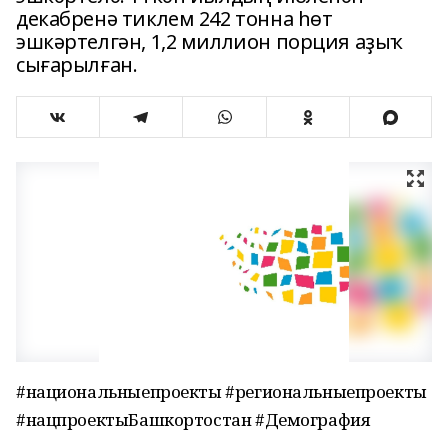
декабренә тиклем 242 тонна һөт
эшкәртелгән, 1,2 миллион порция аҙыҡ
сығарылған.
#национальныепроекты #региональныепроекты
#нацпроектыБашкортостан #Демография