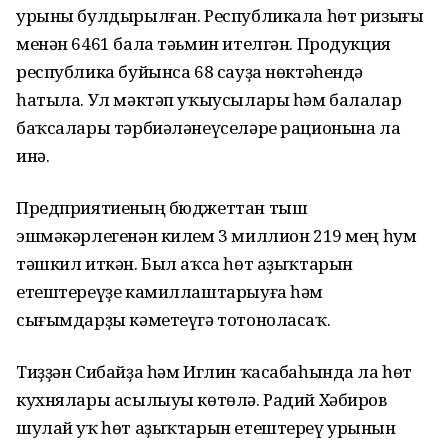
урыны булдырылған. Республикала һөт ризығы
менән 6461 бала тәьмин ителгән. Продукция
республика буйынса 68 сауҙа нөктәһендә
һатыла. Ул мәктәп уҡыусылары һәм балалар
баҡсалары тәрбиәләнеүселәре рационына ла
инә.
Предприятиеның бюджеттан тыш
эшмәкәрлегенән килем 3 миллион 219 мең һум
тәшкил иткән. Был аҡса һөт аҙыҡтарын
етештереүҙе камиллаштарыуға һәм
сығымдарҙы кәметеүгә тотоноласаҡ.
Тиҙҙән Сибайҙа һәм Иглин ҡасабаһында ла һөт
кухнялары асылыуы көтөлә. Радий Хәбиров
шулай уҡ һөт аҙыҡтарын етештереү урынын