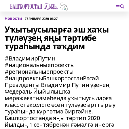
Новости
27 ЯНВАРЯ 2020, 06:27
Уҡытыусыларға эш хаҡы
түләүҙең яңы тәртибе
тураһында тәҡдим
#ВладимирПутин
#национальныепроекты
#региональныепроекты
#нацпроектыБашкортостанРәсәй
Президенты Владимир Путин үҙенең
Федераль Йыйылышҡа
мөрәжәғәтнамәһендә уҡытыусыларға
класс етәкселеге өсөн түләүҙе арттырыу
тураһында күрһәтмә биргәйне.
Башҡортостанда яңы тәртип 2020
йылдың 1 сентябренән ғәмәлгә инергә