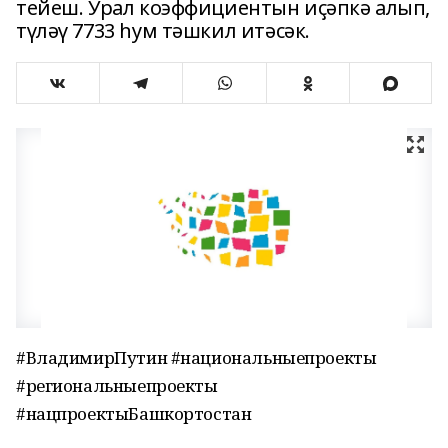
тейеш. Урал коэффициентын иҫәпкә алып,
түләү 7733 һум тәшкил итәсәк.
#ВладимирПутин #национальныепроекты
#региональныепроекты
#нацпроектыБашкортостан