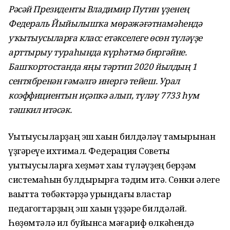
Рәсәй Президенты Владимир Путин үҙенең
Федераль Йыйылышҡа мөрәжәғәтнамәһендә
уҡытыусыларға класс етәкселеге өсөн түләүҙе
арттырыу
тураһында күрһәтмә биргәйне
.
Башҡортостанда яңы тәртип 2020 йылдың 1
сентябренән ғәмәлгә инергә тейеш. Урал
коэффициентын иҫәпкә алып, түләү 7733 һум
тәшкил итәсәк.
Уҡытыусыларҙаң эш хаҡын билдәләү тамырынан
үҙгәреүе ихтимал. Федерация Советы
уҡытыусыларға хеҙмәт хаҡы түләүҙең берҙәм
системаһын булдырырға тәҡдим итә. Сөнки әлеге
ваҡытта төбәктәрҙә урындағы властар
педагогтарҙың эш хаҡын үҙҙәре билдәләй.
Һөҙөмтәлә ил буйынса мәғариф өлкәһендә