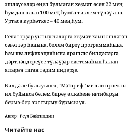
эшләүселәр еңел булмаған хеҙмәт өсөн 22 мең
һумдан алып 100 мең һумға тиклем түләү ала.
Уртаса күрһәткес – 40 мең һум.
Сенаторҙар уҡытыусыларға хеҙмәт хаҡын эшләгән
сәғәттәр һанына, белем биреү программаһына
һәм квалификацияһына ярашлы билдәләргә,
дәртләндереүсе түләүҙәр системаһын һаҡлап
ҡалырға тигән тәҡдим индерҙе.
Билдәле булыуынса, “Мәғариф” милли проекты
ил буйынса белем биреү өлкәһенә иғтибарҙы
бермә-бер арттырыу бурысы ҡуя.
Автор:
Рәсүл Байгилдин
Читайте нас