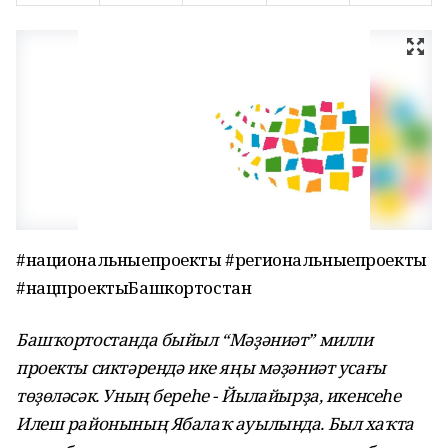
#национальныепроекты #региональныепроекты
#нацпроектыБашкортостан
Башҡортостанда быйыл “Мәҙәниәт” милли
проекты сиктәрендә ике яңы мәҙәниәт усағы
төҙөләсәк. Уның береһе - Йылайырҙа, икенсеһе
Илеш районының Ябалаҡ ауылында. Был хаҡта