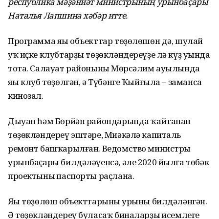
республика мәҙәниәт министрының урынбаҫары
Наталья Лапшина хәбәр итте.
Программа яңы объекттар төҙөлөшөн дә, шулай
уҡ иҫке клубтарҙы төҙөкләндереүҙе лә күҙ уңында
тота. Салауат районының Мөрсәлим ауылында
яңы клуб төҙөлгән, ә Түбәнге Ҡыйғыла – заманса
кинозал.
Дыуан һәм Бөрйән райондарында ҡайтанан
төҙөкләндереү эштәре, Миәкәлә капиталь
ремонт башҡарылған. Ведомство министры
урынбаҫары билдәләүенсә, әле 2020 йылға төбәк
проектының паспорты раҫлана.
Яңы төҙөлөш объекттарының урыны билдәләнгән.
Ә төҙөкләндереү буласаҡ биналарҙың исемлеге