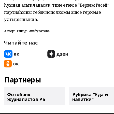
һуңынан асыҡланасаҡ, тине етәксе “Берҙәм Рәсәй”
партияһының төбәк исполкомы эшсе төркөмө
ултырышында.
Автор:
Гөлнур Ишбулатова
Читайте нас
Партнеры
Фотобанк
Рубрика "Еда и
журналистов РБ
напитки"