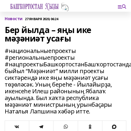
Новости
27 ЯНВАРЯ 2020, 06:24
Бер йылда – яңы ике
мәҙәниәт усағы
#национальныепроекты
#региональныепроекты
#нацпроектыБашкортостанБашҡортостанд
быйыл “Мәҙәниәт” милли проекты
сиктәрендә ике яңы мәҙәниәт усағы
төҙөләсәк. Уның береһе - Йылайырҙа,
икенсеһе Илеш районының Ябалаҡ
ауылында. Был хаҡта республика
мәҙәниәт министрының урынбаҫары
Наталья Лапшина хәбәр итте.