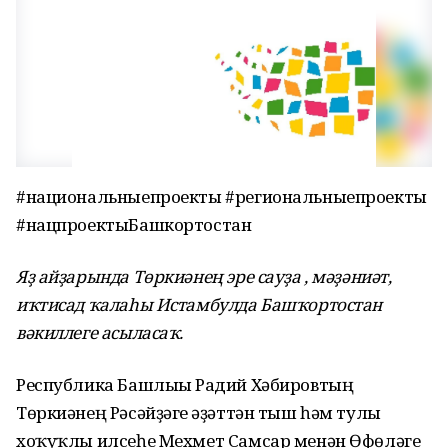
#национальныепроекты #региональныепроекты
#нацпроектыБашкортостан
Яҙ айҙарында Төркиәнең эре сауҙа , мәҙәниәт,
иҡтисад ҡалаһы Истамбулда Башҡортостан
вәкиллеге асыласаҡ.
Республика Башлығы Радий Хәбировтың
Төркиәнең Рәсәйҙәге ғәҙәттән тыш һәм тулы
хоҡуҡлы илсеһе Мехмет Самсар менән Өфөләге