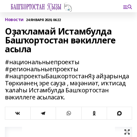
Новости
24 ЯНВАРЯ 2020, 06:22
Оҙаҡламай Истамбулда
Башҡортостан вәкиллеге
асыла
#национальныепроекты
#региональныепроекты
#нацпроектыБашкортостанЯҙ айҙарында
Төркиәнең эре сауҙа , мәҙәниәт, иҡтисад
ҡалаһы Истамбулда Башҡортостан
вәкиллеге асыласаҡ.