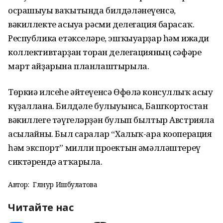
осрашыуы ваҡытында билдәләнеүенсә,
вәкиллекте асыуға рәсми делегация барасаҡ.
Республика етәкселәре, эшҡыуарҙар һәм ижади
коллективтарҙан торған делегацияның сәфәре
март айҙарына планлаштырыла.
Төркиә илсеһе әйтеүенсә Өфөлә консуллыҡ асыу
күҙаллана. Билдәле булыуынса, Башҡортостан
вәкиллеге тәүгеләрҙән булып былтыр Австрияла
асылғайны. Был саралар “Халыҡ-ара кооперация
һәм экспорт” милли проектын ғәмәлләштереү
сиктәрендә атҡарыла.
Автор:
Гөлнур Ишбулатова
Читайте нас