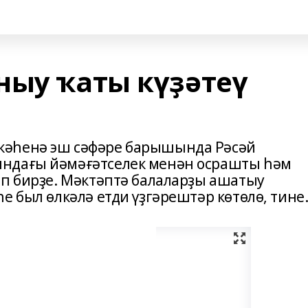
ныу ҡаты күҙәтеү
кәһенә эш сәфәре барышында Рәсәй
ндағы йәмәғәтселек менән осрашты һәм
ап бирҙе. Мәктәптә балаларҙы ашатыу
е был өлкәлә етди үҙгәрештәр көтөлө, тине