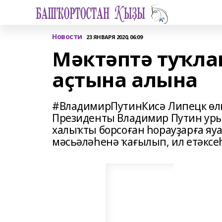
Новости
23 ЯНВАРЯ 2020, 06:09
Мәктәптә туҡла
аҫтына алына
#ВладимирПутинКисә Липецк өл
Президенты Владимир Путин уры
халыҡты борсоған һорауҙарға яу
мәсьәләһенә ҡағылып, ил етәксеһ