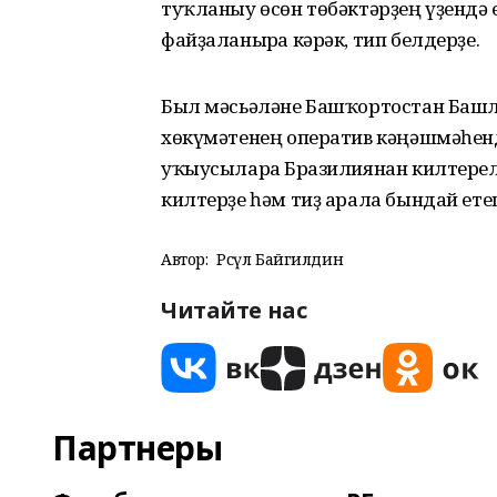
туҡланыу өсөн төбәктәрҙең үҙендә
файҙаланырға кәрәк, тип белдерҙе.
Был мәсьәләне Башҡортостан Башлы
хөкүмәтенең оператив кәңәшмәһендә
уҡыусыларға Бразилиянан килтере
килтерҙе һәм тиҙ арала бындай ете
Автор:
Рәсүл Байгилдин
Читайте нас
Партнеры