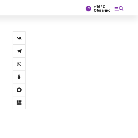
+16 °С
Облачно
.