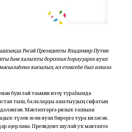
арышында Рәсәй Президенты Владимир Путин
шты һәм халыҡты борсоған һорауҙарға яуап
мәсьәләһенә ҡағылып, ил етәксеһе был өлкәлә
нән бушлай тәьмин итеү тураһында
ыстан тыш, балаларҙы ашатыуҙың сифатын
дәләнгән. Мәктәптәргә ризыҡ ташыған
аҙыҡ-түлек өсөн яуап бирергә тура киләсәк.
әр әҙерләнә. Президент шулай уҡ мәктәптә