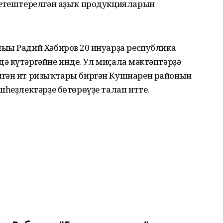
 етештерелгән аҙыҡ продукцияларын
ғы Радий Хәбиров 20 ғинуарҙа республика
 күтәргәйне инде. Ул миҫалға мәктәптәрҙә
лгән ит ризыҡтары биргән Кушнарен районын
шһеҙлектәрҙе бөтөрөүҙе талап итте.