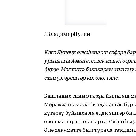
#ВладимирПутин
Кисә Липецк өлкәһенә эш сәфәре б
урындағы йәмәғәтселек менән осра
бирҙе. Мәктәптә балаларҙы ашатыу 
етди үҙгәрештәр көтөлө, тине.
Башланғыс синыфтарҙы йылы аш ме
Мөрәжәғәтнамәлә билдәләнгән бур
күтәреү буйынса ла етди эштәр бил
ойошмаларға талап арта. Сифатһыҙ 
Әле хөкүмәттә был турала тәҡдимд