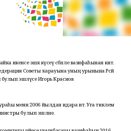
йка икенсе эшкә күсеү сәбәпле вазифаһынан китә.
дерация Советы ҡарауына уның урынына Рәсәй
 булып эшләүсе Игорь Краснов
ураһы менән 2006 йылдан идара итә. Уға тиклем
инистры булып эшләне.
иш комитеты рәйесе урынбаҫары вазифаһын 2016