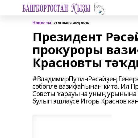
Новости
21 ЯНВАРЯ 2020, 06:36
Президент Рәсә
прокуроры ваз
Красновты тәҡд
#ВладимирПутинРәсәйҙең Генера
сәбәпле вазифаһынан китә. Ил 
Советы ҡарауына уның урынына 
булып эшләүсе Игорь Краснов ка