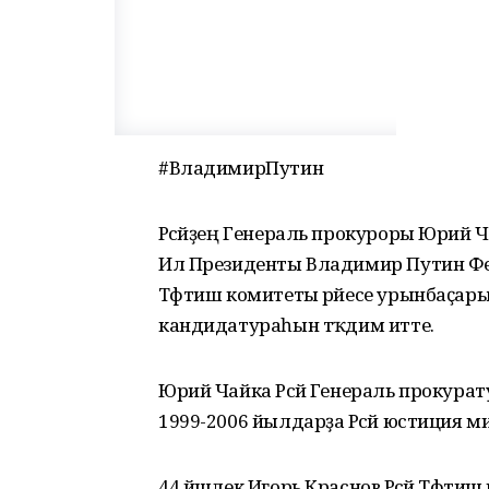
#ВладимирПутин
Рәсәйҙең Генераль прокуроры Юрий Ча
Ил Президенты Владимир Путин Фе
Тәфтиш комитеты рәйесе урынбаҫары
кандидатураһын тәҡдим итте.
Юрий Чайка Рәсәй Генераль прокурат
1999-2006 йылдарҙа Рәсәй юстиция м
44 йәшлек Игорь Краснов Рәсәй Тәфт