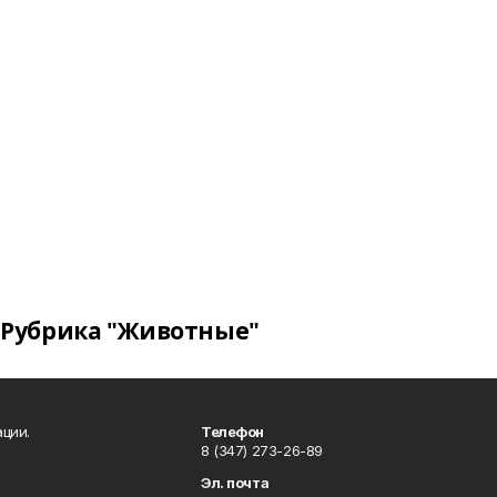
Рубрика "Животные"
ции.
Телефон
8 (347) 273-26-89
Эл. почта