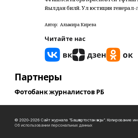
йылдан биләй. Ул юстиция генерал-
Автор:
Альмира Кирәева
Читайте нас
Партнеры
Фотобанк журналистов РБ
© 2020-2026 Сайт журнала "Башҡортостан ҡыҙы". Копирование и
Об использовании персональных данных