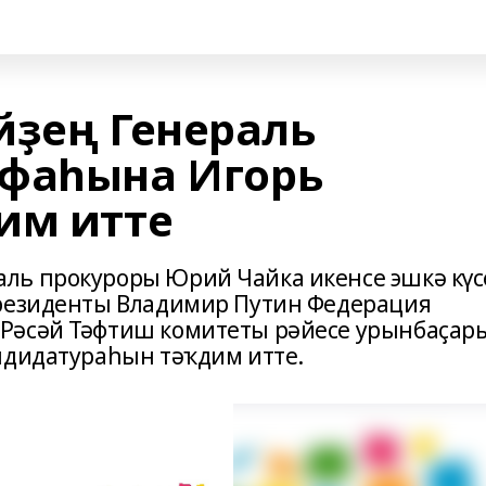
йҙең Генераль
ифаһына Игорь
им итте
ль прокуроры Юрий Чайка икенсе эшкә күс
Президенты Владимир Путин Федерация
Рәсәй Тәфтиш комитеты рәйесе урынбаҫар
ндидатураһын тәҡдим итте.