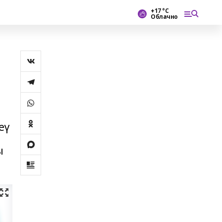
+17 °С
Облачно
еү
ы