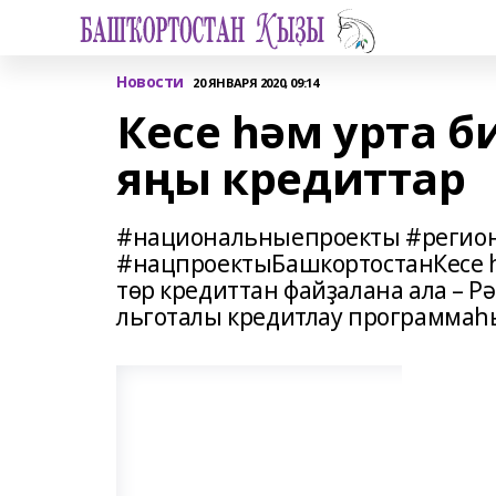
Новости
20 ЯНВАРЯ 2020, 09:14
Кесе һәм урта б
яңы кредиттар
#национальныепроекты #регио
#нацпроектыБашкортостанКесе һ
төр кредиттан файҙалана ала – 
льготалы кредитлау программаһ