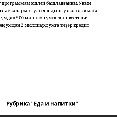
у программаһы эшләй башланғайны. Уның
ге аҡсаларын тулыландырыу өсөн өс йылға
һумдан 500 миллион һумғаса, инвестиция
ң һумдан 2 миллиард һумға ҡәҙәр кредит
Рубрика "Еда и напитки"