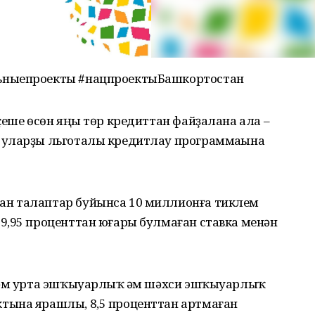
ьныепроекты #нацпроектыБашкортостан
ҫеше өсөн яңы төр кредиттан файҙалана ала –
 уларҙы льготалы кредитлау программаһына
н талаптар буйынса 10 миллионға тиклем
9,95 проценттан юғары булмаған ставка менән
һәм урта эшҡыуарлыҡ һәм шәхси эшҡыуарлыҡ
тына ярашлы, 8,5 проценттан артмаған