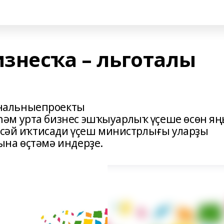
изнесҡа – льготалы
нальныепроекты
әм урта бизнес эшҡыуарлыҡ үҫеше өсөн я
Рәсәй иҡтисади үҫеш министрлығы уларҙы
ына өҫтәмә индерҙе.