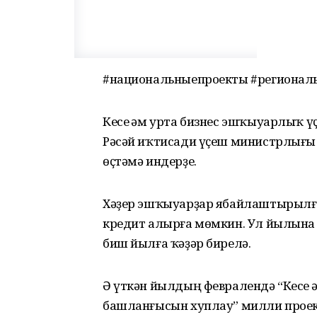
#национальныепроекты #регионал
Кесе һәм урта бизнес эшҡыуарлыҡ ү
Рәсәй иҡтисади үҫеш министрлығы
өҫтәмә индерҙе.
Хәҙер эшҡыуарҙар ябайлаштырылға
кредит алырға мөмкин. Ул йылына 
биш йылға ҡәҙәр бирелә.
Ә үткән йылдың февралендә “Кесе 
башланғысын хуплау” милли проек