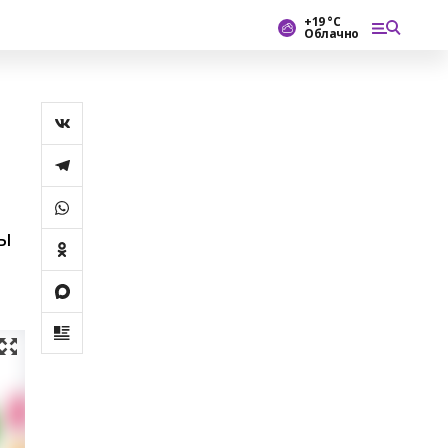
+19 °С
Облачно
ңы