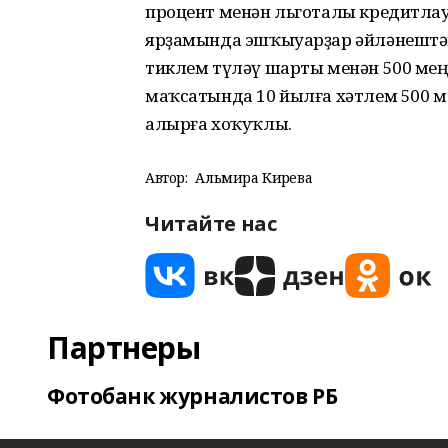
процент менән льготалы кредитла
ярҙамында эшҡыуарҙар әйләнештә
тиклем түләү шарты менән 500 мең 
маҡсатында 10 йылға хәтлем 500 ме
алырға хоҡуҡлы.
Автор:
Альмира Кирәева
Читайте нас
Партнеры
Фотобанк журналистов РБ