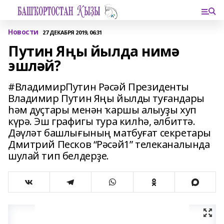
Новости
27 ДЕКАБРЯ 2019, 06:31
Путин Яңы йылда нимә
эшләй?
#ВладимирПутин Рәсәй Президенты
Владимир Путин Яңы йылды туғандары
һәм дуҫтары менән ҡаршы алыуҙы хуп
күрә. Эш графигы тура килһә, әлбиттә.
Дәүләт башлығының матбуғат секретары
Дмитрий Песков “Рәсәй1” телеканалында
шулай тип белдерҙе.