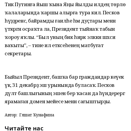
Тик Путинға йыш ҡына Яңы йылды илдең төрлө
ҡалаларында ҡаршы алырға тура килә. Песков
һүҙҙәренсә, байрамды ғаиләһе һәм дуҫтары менән
үткәргән осраҡта ла, Президент тыйнаҡ табын
ҡороу яҡлы. “Был уның бик һирәк эләккән шәхси
ваҡыты”, – тине ил етәксеһенең матбуғат
секретары.
Быйыл Президент, башҡа бар граждандар кеүек
үк, 31 декабрҙә эш урынында буласаҡ. Песков
дәүләт башлығының эшен бер ҡасан да һүндерергә
ярамаған домен мейесе менән сағыштырҙы.
Автор:
Гөлшат Ҡунафина
Читайте нас