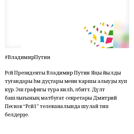
#ВладимирПутин
Рәсәй Президенты Владимир Путин Яңы йылды
туғандары һәм дуҫтары менән ҡаршы алыуҙы хуп
күрә. Эш графигы тура килһә, әлбиттә. Дәүләт
башлығының матбуғат секретары Дмитрий
Песков “Рәсәй1” телеканалында шулай тип
белдерҙе.