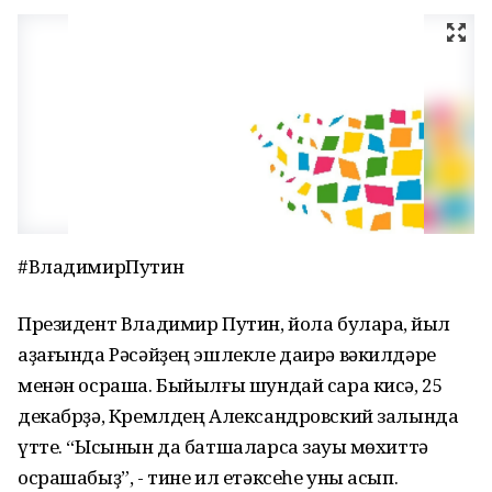
#ВладимирПутин
Президент Владимир Путин, йола булараҡ, йыл
аҙағында Рәсәйҙең эшлекле даирә вәкилдәре
менән осраша. Быйылғы шундай сара кисә, 25
декабрҙә, Кремлдең Александровский залында
үтте. “Ысынын да батшаларса зауыҡ мөхиттә
осрашабыҙ”, - тине ил етәксеһе уны асып.