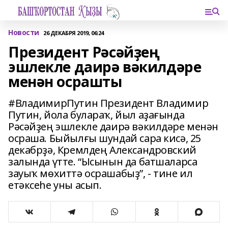
Новости
26 ДЕКАБРЯ 2019, 06:24
Президент Рәсәйҙең
эшлекле даирә вәкилдәре
менән осрашты
#ВладимирПутин Президент Владимир
Путин, йола булараҡ, йыл аҙағында
Рәсәйҙең эшлекле даирә вәкилдәре менән
осраша. Быйылғы шундай сара кисә, 25
декабрҙә, Кремлдең Александровский
залында үтте. “Ысынын да батшаларса
зауыҡ мөхиттә осрашабыҙ”, - тине ил
етәксеһе уны асып.