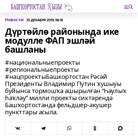
Новости
25 ДЕКАБРЯ 2019, 06:18
Дүртөйлө районында ике
модулле ФАП эшләй
башланы
#национальныепроекты
#региональныепроекты
#нацпроектыБашкортостан Рәсәй
Президенты Владимир Путин ҡушыуы
буйынса тормошҡа ашырылған “Һаулыҡ
һаҡлау” милли проекты сиктәрендә
Башҡортостанда фельдшер-акушер
пункттары асыла.