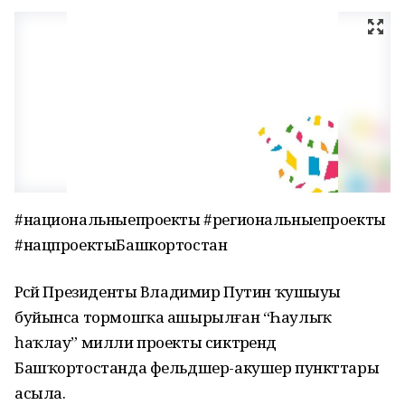
#национальныепроекты #региональныепроекты
#нацпроектыБашкортостан
Рәсәй Президенты Владимир Путин ҡушыуы
буйынса тормошҡа ашырылған “Һаулыҡ
һаҡлау” милли проекты сиктәрендә
Башҡортостанда фельдшер-акушер пункттары
асыла.