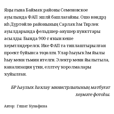
Яңы ғына Баймаҡ районы Семеновское
ауылында ФАП эшләй башлағайны. Ошо көндәрҙә
иһә Дүртөйлө районының Сарлаҡ һәм Тәкәрлек
ауылдарында фельдшер-акушер пункттары
асылды. Бында 900-гә яҡын кеше
хеҙмәтләндереләсәк. Ике ФАП та типлаштырылған
проект буйынса төҙөлгән. Улар һыуыҡ һәм йылы
һыу менән тәьмин ителгән. Электр менән йылытыла,
канализация үткән, елләтеү ҡоролмалары
ҡуйылған.
БР Һаулыҡ һаҡлау министрлығының матбуғат
хеҙмәте фотоһы.
Автор:
Гөлшат Ҡунафина