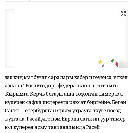
Үҙәк киң матбуғат саралары хәбәр итеүенсә, үткән
аҙнала “Росавтодор” федераль юл агентлығы
Ҡырымға Керчь боғаҙы аша төҙөлгән тимер юл
күперен сафҡа индереүгә рөхсәт биргәйне. Бөгөн
Санкт-Петербургтан ярым утрауға тәүге поезд
ҡуҙғала. Рәсәйҙәге һәм Европалағы иң ҙур тимер
юл күперен асыу тантанаһында Рәсәй