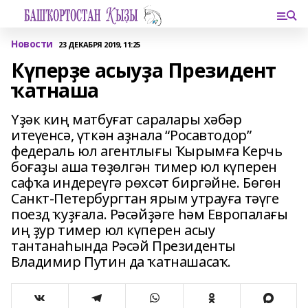
Новости
23 ДЕКАБРЯ 2019, 11:25
Күперҙе асыуҙа Президент
ҡатнаша
Үҙәк киң матбуғат саралары хәбәр
итеүенсә, үткән аҙнала “Росавтодор”
федераль юл агентлығы Ҡырымға Керчь
боғаҙы аша төҙөлгән тимер юл күперен
сафҡа индереүгә рөхсәт биргәйне. Бөгөн
Санкт-Петербургтан ярым утрауға тәүге
поезд ҡуҙғала. Рәсәйҙәге һәм Европалағы
иң ҙур тимер юл күперен асыу
тантанаһында Рәсәй Президенты
Владимир Путин да ҡатнашасаҡ.