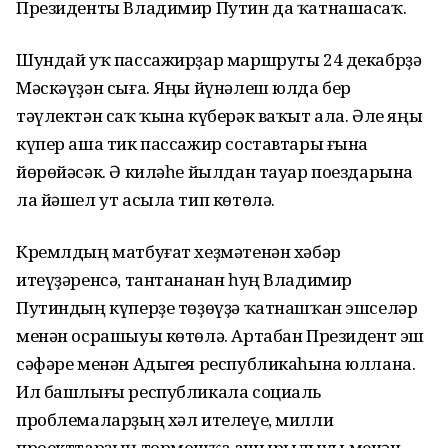
Президенты Владимир Путин да ҡатнашасаҡ.
Шундай уҡ пассажирҙар маршруты 24 декабрҙә
Мәскәүҙән сыға. Яңы йүнәлеш юлда бер
тәүлектән саҡ ҡына күберәк ваҡыт ала. Әле яңы
күпер аша тик пассажир составтары ғына
йөрөйәсәк. Ә киләһе йылдан тауар поездарына
ла йәшел ут асыла тип көтөлә.
Кремлдың матбуғат хеҙмәтенән хәбәр
итеүҙәренсә, тантананан һуң Владимир
Путиндың күперҙе төҙөүҙә ҡатнашҡан эшселәр
менән осрашыуы көтөлә. Артабан Президент эш
сәфәре менән Адыгея республикаһына юллана.
Ил башлығы республикала социаль
проблемаларҙың хәл ителеүе, милли
проекттарҙың тормошҡа ашырылыуы менән