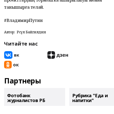
танышырға теләй.
#ВладимирПутин
Автор:
Рәсүл Байгилдин
Читайте нас
Партнеры
Фотобанк
Рубрика "Еда и
журналистов РБ
напитки"