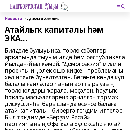
Новости
17 ДЕКАБРЯ 2019, 06:15
Атайлыҡ капиталы һәм
ЭКА...
Билдәле булыуынса, төрлө сәбәптәр
арҡаһында тыуым илдә һәм республикала
йылдан-йыл кәмей. “Демография” милли
проекты иң элек ошо киҫкен проблеманы
хәл итеүгә йүнәлтелгән. Бөгөнгө көндә күп
балалы ғаиләләр һанын арттырыуҙың
төрлө юлдары ҡарала. Мәҫәлән, һаулыҡ
һаҡлау мәсьәләләренә арналған тармаҡ
дискуссияһы барышында өсөнсө балаға
атай капиталын бирергә тәҡдим иттеләр.
Был тәҡдимде «Берҙәм Рәсәй»
партияһының Өфө ҡала бүлексәһе яҡлай