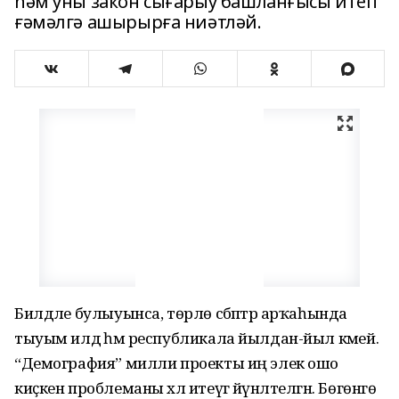
һәм уны закон сығарыу башланғысы итеп
ғәмәлгә ашырырға ниәтләй.
Билдәле булыуынса, төрлө сәбәптәр арҡаһында
тыуым илдә һәм республикала йылдан-йыл кәмей.
“Демография” милли проекты иң элек ошо
киҫкен проблеманы хәл итеүгә йүнәлтелгән. Бөгөнгө