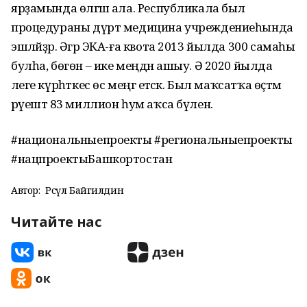
ярҙамында өлгәшә ала. Республикала был
процедураны дүрт медицина учреждениеһында
эшләйҙәр. Әгәр ЭКА-ға квота 2013 йылда 300 самаһы
булһа, бөгөн – ике меңдән ашыу. Ә 2020 йылда
әлеге күрһәткес өс меңгә етәсәк. Был маҡсатҡа өҫтәмә
рәүештә 83 миллион һум аҡса бүленә.
#национальныепроекты #региональныепроекты
#нацпроектыБашкортостан
Автор:
Рәсүл Байгилдин
Читайте нас