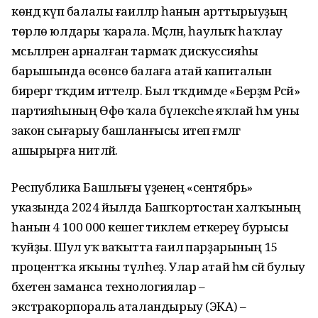
көндә күп балалы ғаиләләр һанын арттырыуҙың
төрлө юлдары ҡарала. Мәҫәлән, һаулыҡ һаҡлау
мәсьәләләренә арналған тармаҡ дискуссияһы
барышында өсөнсө балаға атай капиталын
бирергә тәҡдим иттеләр. Был тәҡдимде «Берҙәм Рәсәй»
партияһының Өфө ҡала бүлексәһе яҡлай һәм уны
закон сығарыу башланғысы итеп ғәмәлгә
ашырырға ниәтләй.
Республика Башлығы үҙенең «сентябрь»
указында 2024 йылда Башҡортостан халҡының
һанын 4 100 000 кешегә тиклем еткереү бурысы
ҡуйҙы. Шул уҡ ваҡытта ғаилә парҙарының 15
процентҡа яҡыны түлһеҙ. Улар атай һәм әсәй булыу
бәхетенә заманса технологиялар –
экстракорпораль аталандырыу (ЭКА) –