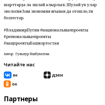
шарттарҙа ла эшләй алырлыҡ. Шулай уҡ улар
экология һәм экономия яғынан да отошло,ти
белгестәр.
#ВладимирПутин #национальныепроекты
#региональныепроекты
#нацпроектыБашкортостан
Автор:
Гульнур Ишбулатова
Читайте нас
Партнеры