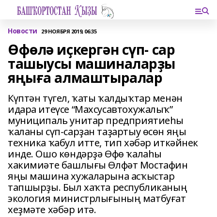
Новости
29 НОЯБРЯ 2019, 06:35
Өфөлә иҫкергән сүп- сар
ташыусы машиналарҙы
яңыға алмаштыралар
Күптән түгел, ҡаты ҡалдыҡтар менән
идара итеүсе “Махсусавтохужалыҡ”
муниципаль унитар предприятиеһы
ҡаланы сүп-сарҙан таҙартыу өсөн яңы
техника ҡабул итте, тип хәбәр иткәйнек
инде. Ошо көндәрҙә Өфө ҡалаһы
хакимиәте башлығы Өлфәт Мостафин
яңы машина хужаларына асҡыстар
тапшырҙы. Был хаҡта республиканың
экология министрлығының матбуғат
хеҙмәте хәбәр итә.