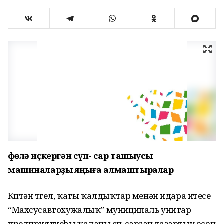
Өфөлә иҫкергән сүп- сар ташыусы
машиналарҙы яңыға алмаштыралар
Күптән түгел, ҡаты ҡалдыҡтар менән идара итеүсе
“Махсусавтохужалыҡ” муниципаль унитар
предприятиеһы ҡаланы сүп-сарҙан таҙартыу өсөн