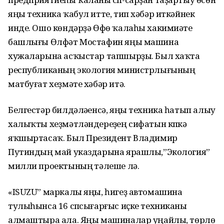
яңы техника ҡабул итте, тип хәбәр иткәйнек
инде. Ошо көндәрҙә Өфө ҡалаһы хакимиәте
башлығы Өлфәт Мостафин яңы машина
хужаларына асҡыстар тапшырҙы. Был хаҡта
республиканың экология министрлығының
матбуғат хеҙмәте хәбәр итә.
Белгестәр билдәләүенсә, яңы техника һатып алыу
халыҡты хеҙмәтләндереүҙең сифатын күпкә
яҡшыртасаҡ. Был Президент Владимир
Путиндың май указдарына ярашлы,”Экология”
милли проектының үтәлеше лә.
«ISUZU” маркалы яңы, һигеҙ автомашина
тулыһынса 16 сүпсығарғыс иҫке техниканы
алмаштыра ала. Яңы машиналар уңайлы, төрлө