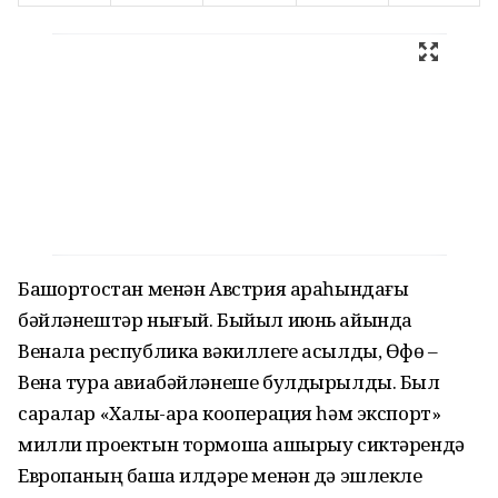
Башҡортостан менән Австрия араһындағы
бәйләнештәр нығый. Быйыл июнь айында
Венала республика вәкиллеге асылды, Өфө –
Вена тура авиабәйләнеше булдырылды. Был
саралар «Халыҡ-ара кооперация һәм экспорт»
милли проектын тормошҡа ашырыу сиктәрендә
Европаның башҡа илдәре менән дә эшлекле