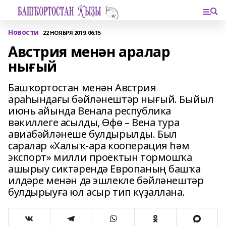
Новости
22 НОЯБРЯ 2019, 06:15
Австрия менән аралар
нығый
Башҡортостан менән Австрия
араһындағы бәйләнештәр нығый. Быйыл
июнь айында Венала республика
вәкиллеге асылды, Өфө – Вена тура
авиабәйләнеше булдырылды. Был
саралар «Халыҡ-ара кооперация һәм
экспорт» милли проектын тормошҡа
ашырыу сиктәрендә Европаның башҡа
илдәре менән дә эшлекле бәйләнештәр
булдырыуға юл асыр тип күҙаллана.