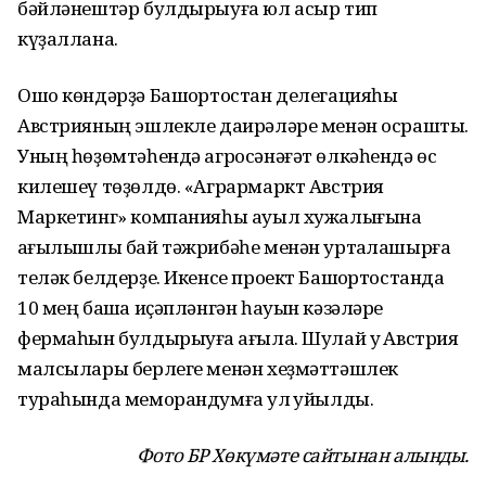
бәйләнештәр булдырыуға юл асыр тип
күҙаллана.
Ошо көндәрҙә Башҡортостан делегацияһы
Австрияның эшлекле даирәләре менән осрашты.
Уның һөҙөмтәһендә агросәнәғәт өлкәһендә өс
килешеү төҙөлдө. «Агрармаркт Австрия
Маркетинг» компанияһы ауыл хужалығына
ҡағылышлы бай тәжрибәһе менән уртаҡлашырға
теләк белдерҙе. Икенсе проект Башҡортостанда
10 мең башҡа иҫәпләнгән һауын кәзәләре
фермаһын булдырыуға ҡағыла. Шулай уҡ Австрия
малсылары берлеге менән хеҙмәттәшлек
тураһында меморандумға ҡул ҡуйылды.
Фото БР Хөкүмәте сайтынан алынды.