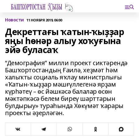
Новости
11 НОЯБРЯ 2019, 06:00
Декреттағы ҡатын-ҡыҙҙар
яңы һөнәр алыу хоҡуғына
эйә буласаҡ
“Демография” милли проект сиктәрендә
Башҡортостандың Ғаилә, хеҙмәт һәм
халыҡты социаль яҡлау министрлығы
«Ҡатын-ҡыҙҙар мәшғүллегенә ярҙам
күрһәтеү – өс йәшкәсә балалар өсөн
мәктәпкәсә белем биреү шарттарын
булдырыу» тураһында Хөкүмәт ҡарары
проекты әҙерләгән.