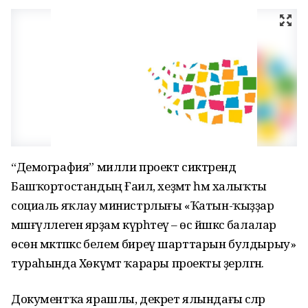
“Демография” милли проект сиктәрендә
Башҡортостандың Ғаилә, хеҙмәт һәм халыҡты
социаль яҡлау министрлығы «Ҡатын-ҡыҙҙар
мәшғүллегенә ярҙам күрһәтеү – өс йәшкәсә балалар
өсөн мәктәпкәсә белем биреү шарттарын булдырыу»
тураһында Хөкүмәт ҡарары проекты әҙерләгән.
Документҡа ярашлы, декрет ялындағы әсәләр