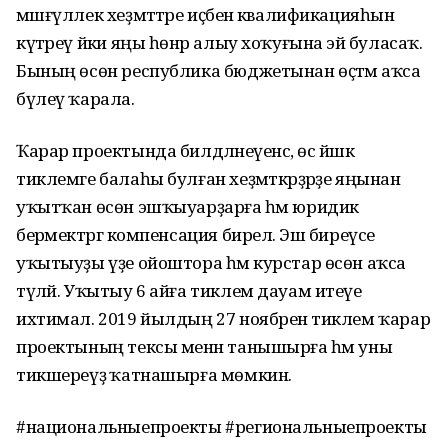
мәшғүллек хеҙмәттәре иҫәбенә квалификацияһын
күтәреү йәки яңы һөнәр алыу хоҡуғына эйә буласаҡ.
Бының өсөн республика бюджетынан өҫтәмә аҡса
бүлеү ҡарала.
Ҡарар проектында билдәләнеүенсә, өс йәшкә
тиклемге балаһы булған хеҙмәткәрҙәрҙе яңынан
уҡытҡан өсөн эшҡыуарҙарға һәм юридик
берәмектәргә компенсация бирелә. Эш биреүсе
уҡытыуҙы үҙе ойоштора һәм курстар өсөн аҡса
түләй. Уҡытыу 6 айға тиклем дауам итеүе
ихтимал. 2019 йылдың 27 ноябренә тиклем ҡарар
проектының тексы менән танышырға һәм уны
тикшереүҙә ҡатнашырға мөмкин.
#национальныепроекты #региональныепроекты