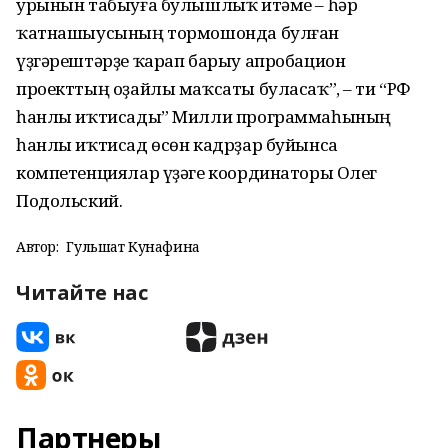
урынын табыуға булышлыҡ итәме – һәр
ҡатнашыусының тормошонда булған
үҙгәрештәрҙе ҡарап барыу апробацион
проекттың оҙайлы маҡсаты буласаҡ”, – ти “РФ
һанлы иҡтисады” Милли программаһының
һанлы иҡтисад өсөн кадрҙар буйынса
компетенциялар үҙәге координаторы Олег
Подольский.
Автор:
Гульшат Кунафина
Читайте нас
Партнеры