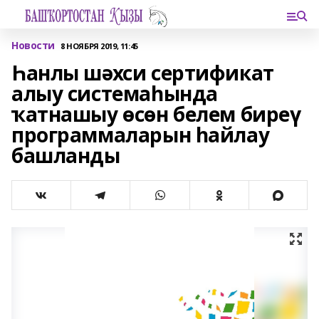
Новости
8 НОЯБРЯ 2019, 11:45
Һанлы шәхси сертификат
алыу системаһында
ҡатнашыу өсөн белем биреү
программаларын һайлау
башланды