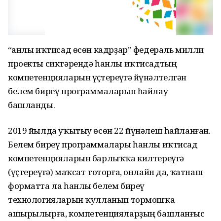
“Һанлы иҡтисад өсөн кадрҙар” федераль милли
проекты сиктәрендә һанлы иҡтисадтың
компетенцияларын үҫтереүгә йүнәлтелгән
белем биреү программаларын һайлау
башланды.
2019 йылда уҡытыу өсөн 22 йүнәлеш һайланған.
Белем биреү программалары һанлы иҡтисад
компетенцияларын барлыҡҡа килтереүгә
(үҫтереүгә) маҡсат тоторға, онлайн да, ҡатнаш
форматта ла һанлы белем биреү
технологияларын ҡулланып тормошҡа
ашырылырға, компетенцияларҙың башланғыс