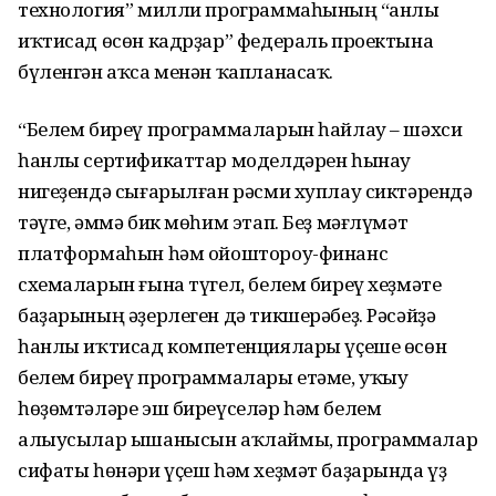
технология” милли программаһының “Һанлы
иҡтисад өсөн кадрҙар” федераль проектына
бүленгән аҡса менән ҡапланасаҡ.
“Белем биреү программаларын һайлау – шәхси
һанлы сертификаттар моделдәрен һынау
нигеҙендә сығарылған рәсми хуплау сиктәрендә
тәүге, әммә бик мөһим этап. Беҙ мәғлүмәт
платформаһын һәм ойоштороу-финанс
схемаларын ғына түгел, белем биреү хеҙмәте
баҙарының әҙерлеген дә тикшерәбеҙ. Рәсәйҙә
һанлы иҡтисад компетенциялары үҫеше өсөн
белем биреү программалары етәме, уҡыу
һөҙөмтәләре эш биреүселәр һәм белем
алыусылар ышанысын аҡлаймы, программалар
сифаты һөнәри үҫеш һәм хеҙмәт баҙарында үҙ