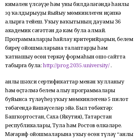
кимәлен үлсәүҙе һәм уны билдәләгәндә һанлы
эҙ ҡалдырыуҙы йыйыу мөмкинлеген иҫәпкә
алырға тейеш. Уҡыу ваҡытының дауамы 36
академик сәғәттән дә кәм була алмай.
Программаларҙы һайлау критерийҙарын, белем
биреү ойошмаларына талаптарҙы һәм
ҡатнашыу өсөн теркәү формаһын ошо сайтта
табырға була:
http://prog.2035.university/
.
Һанлы шәхси сертификаттар менән ҡулланыу
һәм өҫтәлмә белем алыу программалары
буйынса түләүһеҙ уҡыу мөмкинлегенә 5 пилот
төбәгендә йәшәүселәр эйә. Был төбәктәр:
Башҡортостан, Саха (Якутия), Татарстан
республикалары, Тула һәм Ростов өлкәләре.
Мәғариф ойошмаларына уҡыу өсөн түләү “Һанлы