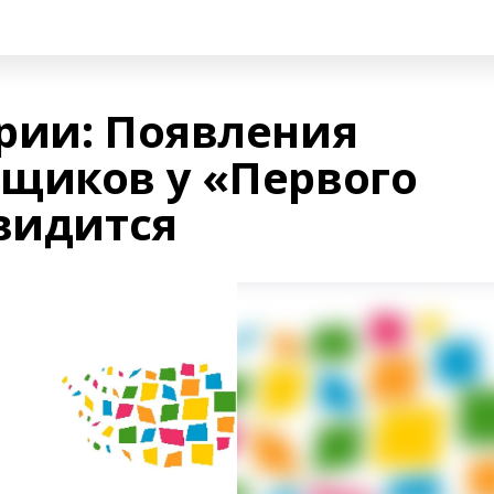
рии: Появления
щиков у «Первого
двидится