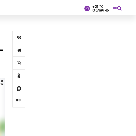
+21 °С
Облачно
-