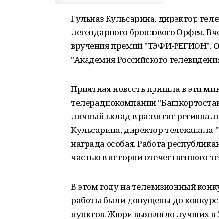
Гульназ Кульсарина, директор тел
легендарного бронзового Орфея. В
вручения премий "ТЭФИ-РЕГИОН". 
"Академия Российского телевидения
Приятная новость пришла в эти ми
телерадиокомпании "Башкортостан"
личный вклад в развитие регионал
Кульсарина, директор телеканала 
награда особая. Работа республика
частью в истории отечественного т
В этом году на телевизионный конку
работы были допущены до конкурса
пунктов. Жюри выявляло лучших в 