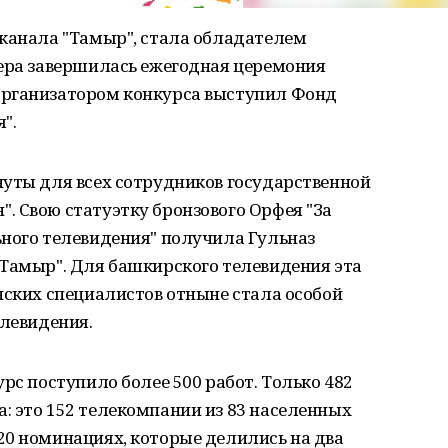
еканала "Тамыр", стала обладателем
чера завершилась ежегодная церемония
Организатором конкурса выступил Фонд
".
нуты для всех сотрудников государственной
. Свою статуэтку бронзового Орфея "За
ьного телевидения" получила Гульназ
"Тамыр". Для башкирского телевидения эта
нских специалистов отныне стала особой
елевидения.
рс поступило более 500 работ. Только 482
: это 152 телекомпании из 83 населенных
20 номинациях, которые делились на два