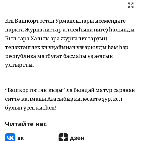
Бөгөн Башҡортостан Урмансылары исемендәге
паркта Журналистар аллеяһына нигеҙ һалынды.
Был сара Халыҡ-ара журналистарҙың
теләктәшлек көнө уңайынан уҙғарылды һәм һәр
республика матбуғат баҫмаһы үҙ ағасын
ултыртты.
“Башҡортостан ҡыҙы” ла бындай матур саранан
ситтә ҡалманы.Ағасыбыҙ киләсәктә ҙур, көслө
булып үҫеп китһен!
Читайте нас