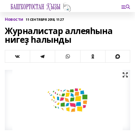
Новости
11 СЕНТЯБРЯ 2018, 11:27
Журналистар аллеяһына
нигеҙ һалынды