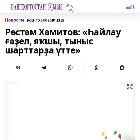
Новости
9 СЕНТЯБРЯ 2018, 23:55
Рѳстәм Хәмитов: «Һайлау
ғәҙел, яҡшы, тыныс
шарттарҙа үтте»