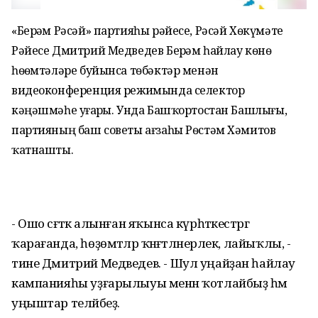
«Берҙәм Рәсәй» партияһы рәйесе, Рәсәй Хѳкүмәте
Рәйесе Дмитрий Медведев Берҙәм һайлау кѳнѳ
һѳҙѳмтәләре буйынса тѳбәктәр менән
видеоконференция режимында селектор
кәңәшмәһе уҙғарҙы. Унда Башҡортостан Башлығы,
партияның баш советы ағзаһы Рѳстәм Хәмитов
ҡатнашты.
- Ошо сәғәткә алынған яҡынса күрһәткестәргә
ҡарағанда, һөҙөмтәләр ҡәнәғәтләнерлек, лайыҡлы, -
тине Дмитрий Медведев. - Шул уңайҙан һайлау
кампанияһы уҙғарылыуы менән ҡотлайбыҙ һәм
уңыштар теләйбеҙ.