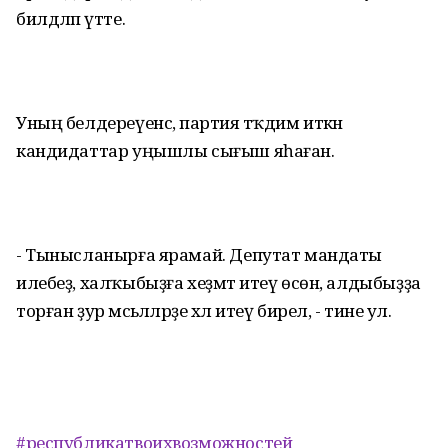
билдәләп үтте.
Уның белдереүенсә, партия тәҡдим иткән
кандидаттар уңышлы сығыш яһаған.
- Тынысланырға ярамай. Депутат мандаты
илебеҙ, халҡыбыҙға хеҙмәт итеү өсөн, алдыбыҙҙа
торған ҙур мәсьәләләрҙе хәл итеү бирелә, - тине ул.
#республикатвоихвозможностей