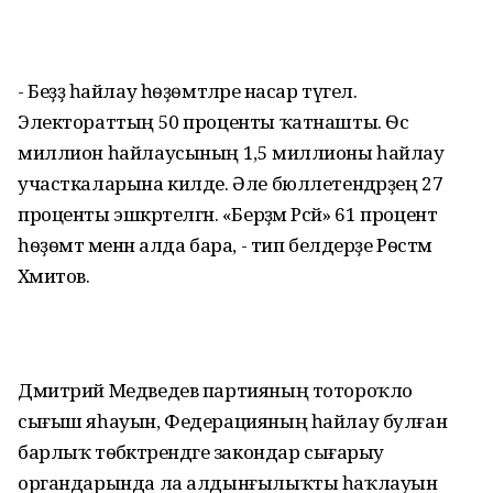
- Беҙҙә һайлау һѳҙѳмтәләре насар түгел.
Электораттың 50 проценты ҡатнашты. Ѳс
миллион һайлаусының 1,5 миллионы һайлау
участкаларына килде. Әле бюллетендәрҙең 27
проценты эшкәртелгән. «Берҙәм Рәсәй» 61 процент
һѳҙѳмтә менән алда бара, - тип белдерҙе Рѳстәм
Хәмитов.
Дмитрий Медведев партияның тотороҡло
сығыш яһауын, Федерацияның һайлау булған
барлыҡ тѳбәктәрендәге закондар сығарыу
органдарында ла алдынғылыҡты һаҡлауын