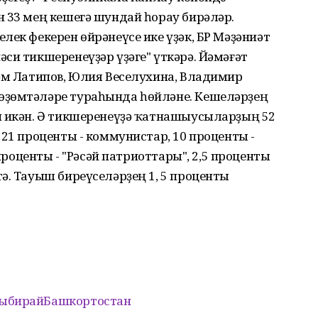
 33 мең кешегә шундай һорау бирәләр.
лек фекерен өйрәнеүсе ике үҙәк, БР Мәҙәниәт
си тикшеренеүҙәр үҙәге" үткәрә. Йәмәғәт
тәм Латипов, Юлия Веселухина, Владимир
өҙөмтәләре тураһында һөйләне. Кешеләрҙең
н икән. Ә тикшеренеүҙә ҡатнашыусыларҙың 52
 21 проценты - коммунистар, 10 проценты -
 проценты - "Рәсәй патриоттары", 2,5 проценты
ә. Тауыш биреүселәрҙең 1, 5 проценты
ыбирайБашкортостан