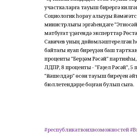
участкаларға тауыш бирергә килгән
Социологик һорау алыуҙы йәмәғәтсе
министрлығы эргәһендәге "Этносәйә
матбуғат үҙәгендә эксперттар Рөс
Савичев уның дөйөмләштерелгән һ
байтағы яуап биреүҙән баш тартҡа
проценты "Берҙәм Рәсәй" партияһы,
ЛДПР, 8 проценты - "Ғәҙел Рәсәй", 5
"йәшелдәр" өсөн тауыш биреүен әйт
бюллетендәрҙе боҙған булып сыға.
#республикатвоихвозможностей
#В