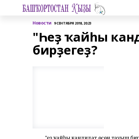
Новости
9 СЕНТЯБРЯ 2018, 20:23
"Һеҙ ҡайһы кан
бирҙегеҙ?
"Һеҙ ҡайһы кандидат өсөн тауыш би