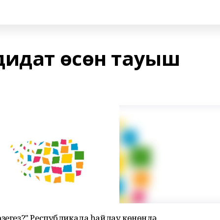
дидат өсөн тауыш
рҙегеҙ?" Республикала һайлау көнөндә