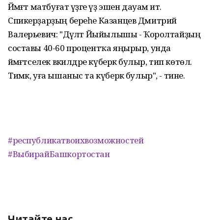
Йәмәғәт матбуғат үҙәге үҙ эшен дауам итә.
Спикерҙарҙың береһе Казанцев Дмитрий
Валерьевич: "Дәүләт Йыйылышы - Ҡоролтайҙың
составы 40-60 процентҡа яңырыр, унда
йәмәғәтселек вәкилдәре күберәк булыр, тип көтөлә.
Тимәк, уға ышаныс та күберәк булыр", - тине.
#республикатвоихвозможностей
#ВыбирайБашкортостан
Читайте нас