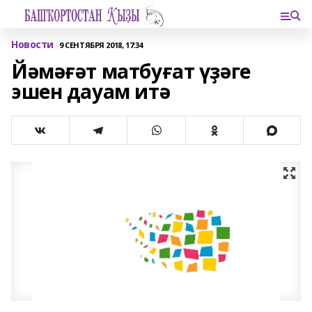
Новости
9 СЕНТЯБРЯ 2018, 17:34
Йәмәғәт матбуғат үҙәге
эшен дауам итә