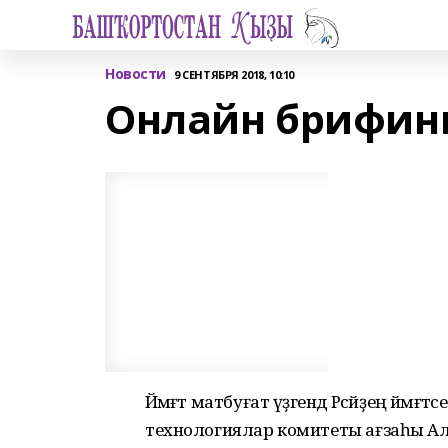
Новости
9 СЕНТЯБРЯ 2018, 10:10
Онлайн брифинг
Йәмәғәт матбуғат үҙәгендә Рәсәйҙең йәмә
технологиялар комитеты ағзаһы Але