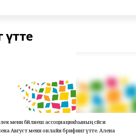
 үтте
ғәтселек менән бәйләнеш ассоциацияһының сәйәси
на Август менән онлайн брифинг үтте. Алена