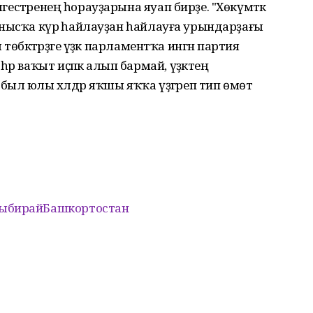
лгестәренең һорауҙарына яуап бирҙе. "Хөкүмәткә
ҙғанысҡа күрә һайлауҙан һайлауға урындарҙағы
ә төбәктәрҙәге үҙәк парламентҡа ингән партия
р ваҡыт иҫәпкә алып бармай, үҙәктең
ыл юлы хәлдәр яҡшы яҡҡа үҙгәреп тип өмөт
ыбирайБашкортостан