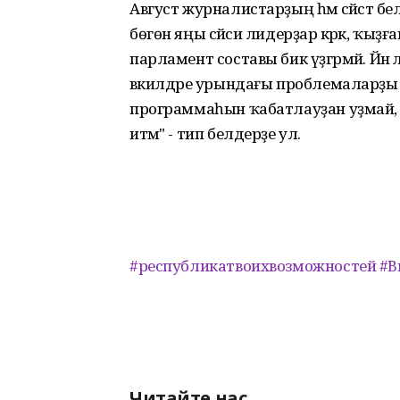
Август журналистарҙың һәм сәйәсәт бе
бөгөн яңы сәйәси лидерҙар кәрәк, ҡы
парламент составы бик үҙгәрмәй. Йәнә л
вәкилдәре урындағы проблемаларҙы һә
программаһын ҡабатлауҙан уҙмай, б
итәм" - тип белдерҙе ул.
#республикатвоихвозможностей
#В
Читайте нас