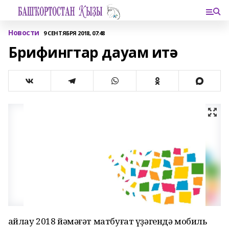
Новости
9 СЕНТЯБРЯ 2018, 07:48
Брифингтар дауам итә
Һайлау 2018 йәмәғәт матбуғат үҙәгендә мобиль