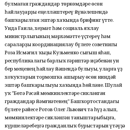
булмаған граждандар төркөмдәре өсөн
һайлауҙарҙы еңелләштереү йүнәлешендә
башҡарылған эштәр хаҡында брифинг үтте.
Унда Ғаилә, хеҙмәт һәм социаль яҡлау
министрлығының мәрхәмәтте үҫтереү һәм
сараларҙы координациялау бүлеге советнигы
Роза Исмәғил ҡыҙы Кузьменко сығыш яһап,
республикалағы барлыҡ ғәриптәр иҫәбенән ун
бер меңенең һайлау йәшендә булыуы, уларға үҙ
хоҡуҡтарын тормошҡа ашырыу өсөн ниндәй
эштәр башҡарылыуы хаҡында һөйләне. Шулай
уҡ "Бөтә Рәсәй мөмкинлектәре сикләнгән
граждандар йәмғиәтенең" Башҡортостандағы
бүлеге рәйесе Ротов Олег Львович та һүҙ алып,
мөмкинлектәре сикләнгән таныштарыбыҙға,
күршеләребеҙгә гражданлыҡ бурыстарын үтәүҙә