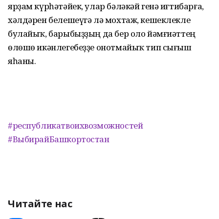
ярҙам күрһәтәйек, улар бәләкәй генә иғтибарға,
хәлдәрен белешеүгә лә мохтаж, кешеклекле
булайыҡ, барыбыҙҙың да бер оло йәмғиәттең
өлөшө икәнлегебеҙҙе онотмайыҡ тип сығыш
яһаны.
#республикатвоихвозможностей
#ВыбирайБашкортостан
Читайте нас