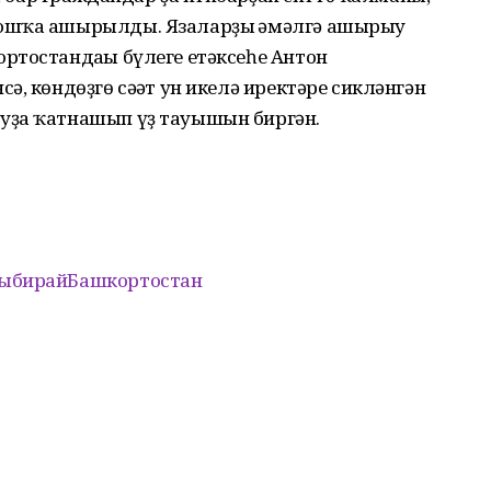
ошҡа ашырылды. Язаларҙы ғәмәлгә ашырыу
ртостандағы бүлеге етәксеһе Антон
, көндөҙгө сәғәт ун икелә иректәре сикләнгән
уҙа ҡатнашып үҙ тауышын биргән.
ыбирайБашкортостан