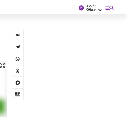
+25 °С
Облачно