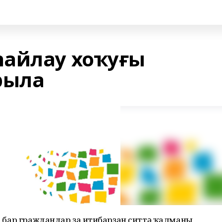
айлау хоҡуғы
рыла
ә, бар граждандар ҙа иғтибарҙан ситтә ҡалманы,