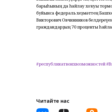
барыһының да һайлау хоҡуғы торм
буйынса федераль хеҙмәттең Башҡо
Викторович Овчинников белдереүенсә
граждандарҙың 70 проценты һайла
#республикатвоихвозможностей
#В
Читайте нас