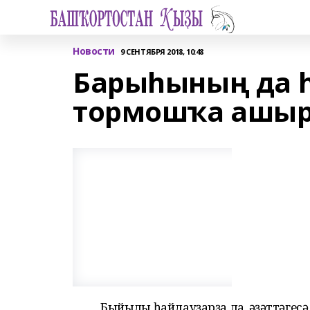
Новости
9 СЕНТЯБРЯ 2018, 10:48
Барыһының да һ
тормошҡа ашы
Быйылғы һайлауҙарҙа ла, ғәҙәттәгес