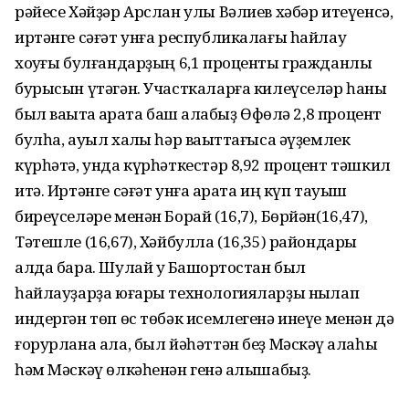
рәйесе Хәйҙәр Арслан улы Вәлиев хәбәр итеүенсә,
иртәнге сәғәт унға республикалағы һайлау
хоҡуғы булғандарҙың 6,1 проценты гражданлыҡ
бурысын үтәгән. Участкаларға килеүселәр һаны
был ваҡытҡа ҡарата баш ҡалабыҙ Өфөлә 2,8 процент
булһа, ауыл халҡы һәр ваҡыттағыса әүҙемлек
күрһәтә, унда күрһәткестәр 8,92 процент тәшкил
итә. Иртәнге сәғәт унға ҡарата иң күп тауыш
биреүселәре менән Борай (16,7), Бөрйән(16,47),
Тәтешле (16,67), Хәйбулла (16,35) райондары
алда бара. Шулай уҡ Башҡортостан был
һайлауҙарҙа юғары технологияларҙы ныҡлап
индергән төп өс төбәк исемлегенә инеүе менән дә
ғорурлана ала, был йәһәттән беҙ Мәскәү ҡалаһы
һәм Мәскәү өлкәһенән генә ҡалышабыҙ.