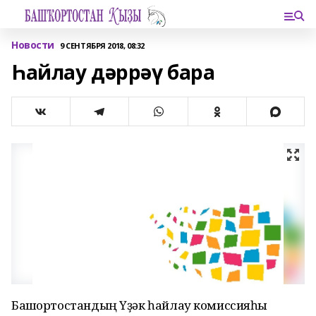
Новости
9 СЕНТЯБРЯ 2018, 08:32
Һайлау дәррәү бара
Башҡортостандың Үҙәк һайлау комиссияһы