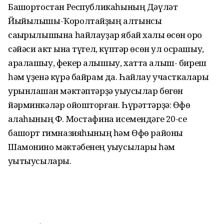
Башҡортостан Республикаһының Дәүләт
Йыйылышы-Ҡоролтайҙың алтынсы
саҡырылышына һайлауҙар ябай халыҡ өсөн ҡоро
сәйәси акт ҡына түгел, күптәр өсөн ул осрашыу,
аралашыу, фекер алышыу, хатта алыш- биреш
һәм үҙенә күрә байрам да. Һайлау участкалары
урынлашҡан мәктәптәрҙә уҡыусылар бөгөн
йәрминкәләр ойошторған. Һүрәттәрҙә: Өфө
ҡалаһының Ф. Мостафина исемендәге 20-се
башҡорт гимназияһының һәм Өфө районы
Шамонино мәктәбенең уҡыусылары һәм
уҡытыусылары.