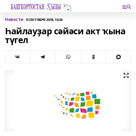
Новости
9 СЕНТЯБРЯ 2018, 10:24
Һайлауҙар сәйәси акт ҡына
түгел