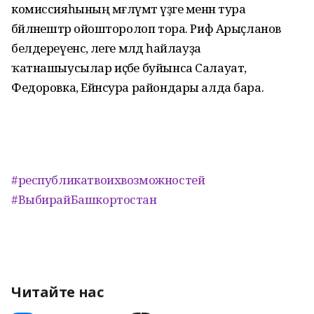
комиссияһының мәғлүмәт үҙәге менән тура
бәйләнештәр ойошторолоп тора. Риф Арыҫланов
белдереүенсә, әлеге мәлдә һайлауҙа
ҡатнашыусылар иҫәбе буйынса Салауат,
Федоровка, Ейәнсура райондары алда бара.
#республикатвоихвозможностей
#ВыбирайБашкортостан
Читайте нас