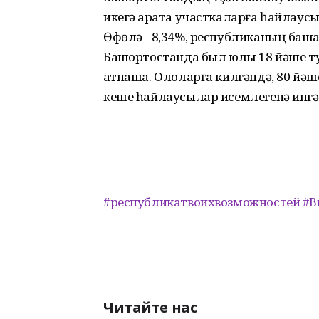
икегә ҡарата участкаларға һайлаус
Өфөлә - 8,34%, республиканың башҡ
Башҡортостанда был юлы 18 йәше ту
ҡатнаша. Ололарға килгәндә, 80 йәш
кеше һайлаусылар исемлегенә ингә
#республикатвоихвозможностей
#В
Читайте нас