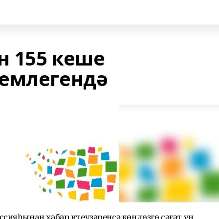
н 155 кеше
емлегендә
сияһынан хәбәр итеүҙәренсә көндөҙгө сәғәт ун