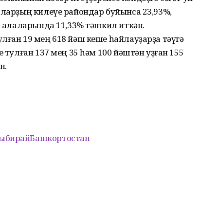
ыларҙың килеүе райондар буйынса 23,93%,
а ҡалаларында 11,33% тәшкил иткән.
лған 19 мең 618 йәш кеше һайлауҙарҙа тәүгә
е тулған 137 мең 35 һәм 100 йәштән уҙған 155
н.
ыбирайБашкортостан