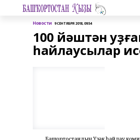
Новости
9 СЕНТЯБРЯ 2018, 09:54
100 йәштән уҙға
һайлаусылар ис
Башҡортостандың Үҙәк һайлау комис