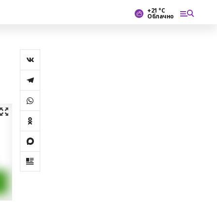
+21 °С
Облачно