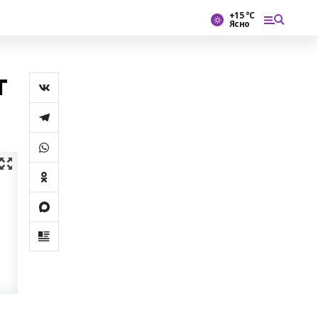
+15 °С
Ясно
т