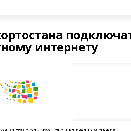
ортостана подключа
тному интернету
кортостане реализуется с опережением сроков.