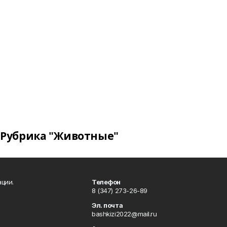
Рубрика "Животные"
ции.
Телефон
8 (347) 273-26-89
Эл. почта
bashkizi2022@mail.ru