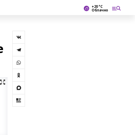
+20 °С
Облачно
е