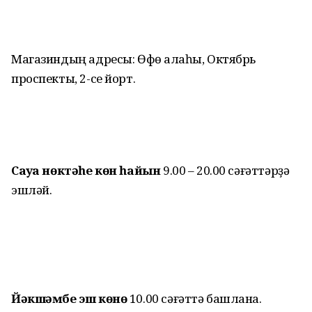
Магазиндың адресы: Өфө ҡалаһы, Октябрь
проспекты, 2-се йорт.
Сауҙа нөктәһе көн һайын
9.00 – 20.00 сәғәттәрҙә
эшләй.
Йәкшәмбе эш көнө
10.00 сәғәттә башлана.