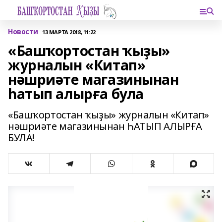
Новости
13 МАРТА 2018, 11:22
«Башҡортостан ҡыҙы»
журналын «Китап»
нәшриәте магазинынан
һатып алырға була
«Башҡортостан ҡыҙы» журналын «Китап»
нәшриәте магазинынан ҺАТЫП АЛЫРҒА
БУЛА!