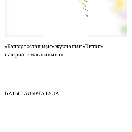
«Башҡортостан ҡыҙы» журналын «Китап»
нәшриәте магазинынан
ҺАТЫП АЛЫРҒА БУЛА