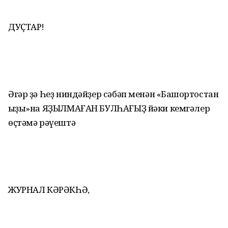
ДУҪТАР!
Әгәр ҙә Һеҙ ниндәйҙер сәбәп менән «Башҡортостан
ҡыҙы»на ЯҘЫЛМАҒАН БУЛҺАҒЫҘ йәки кемгәлер
өҫтәмә рәүештә
ЖУРНАЛ КӘРӘКҺӘ,