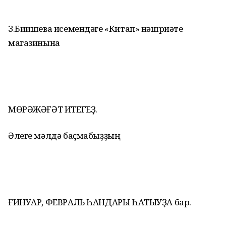
З.Биишева исемендәге «Китап» нәшриәте
магазинына
МӨРӘЖӘҒӘТ ИТЕГЕҘ.
Әлеге мәлдә баҫмабыҙҙың
ҒИНУАР, ФЕВРАЛЬ ҺАНДАРЫ ҺАТЫУҘА бар.