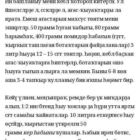
Йәй башланыу менән кеблә ҡотороп китеүсән. Ул
йәшелсәләрҙе лә, сәскәләрҙе лә, ағас-ҡыуаҡтарҙы ла
ярата. Емеш ағастарын махсус төнәтмә менән
эшкәртәләр. 50 грамм һуған ҡабығы, 80 грамм
һарымһаҡ, 400 грамм помидор һабағын (ғәҙәттә,
ҡырҡып ташлаған ботаҡтарын файҙаланалар) 3
литр һыуҙа 12 – 15 сәғәт төнәтәләр. Һөҙөп, кеблә баҫҡан
ағас-ҡыуаҡтарға һиптерәләр, ботаҡтарын ошо
һыуға тығып алырға ла мөмкин. Быны 6-8 көн
аша 3-4 тапҡыр ҡулланыу бик яҡшы һөҙөмтә бирә.
Кейәү үләнен, меңъяпраҡ, әремде бер үк миҡдарҙа
алып, 1:2 нисбәтендә һыу ҡоялар ҙа һүрән утта ярты
сәғәт самаһы ҡайнаталар. 10 литрға ет
кер
гәнсе һыу
өҫтәйҙәр, ҡырғыстан үткәрелгән 50
грамм
кер
һабыны
ҡушалар. Һабын иреп бөткәс,