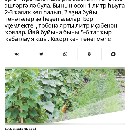
эшләргә лә була. Бының өсөн 1 литр һыуға
2-3 ҡалаҡ көл һалып, 2 аҙна буйы
төнәтәләр ҙә һөҙөп алалар. Бер
үҫемлектең төбөнә ярты литр иҫәбенән
ҡоялар. Йәй буйына быны 5-6 тапҡыр
ҡабатлау яҡшы. Кесерткән төнәтмәһе
Ҡыяр нимә ярата?