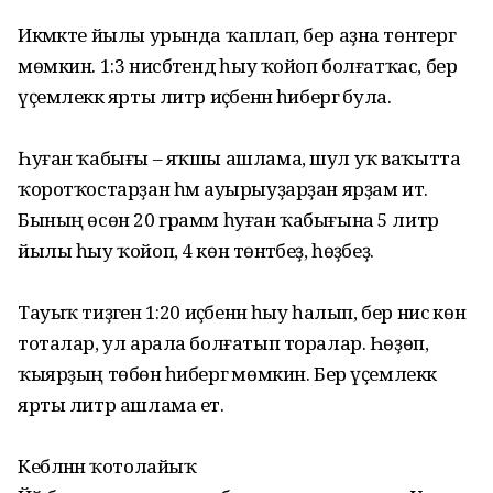
Икмәкте йылы урында ҡаплап, бер аҙна төнәтергә
мөмкин. 1:3 нисбәтендә һыу ҡойоп болғатҡас, бер
үҫемлеккә ярты литр иҫәбенән һибергә була.
Һуған ҡабығы – яҡшы ашлама, шул уҡ ваҡытта
ҡоротҡостарҙан һәм ауырыуҙарҙан ярҙам итә.
Бының өсөн 20 грамм һуған ҡабығына 5 литр
йылы һыу ҡойоп, 4 көн төнәтәбеҙ, һөҙәбеҙ.
Тауыҡ тиҙәгенә 1:20 иҫәбенән һыу һалып, бер нисә көн
тоталар, ул арала болғатып торалар. Һөҙөп,
ҡыярҙың төбөнә һибергә мөмкин. Бер үҫемлеккә
ярты литр ашлама етә.
Кебләнән ҡотолайыҡ