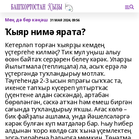
Мең дә бер кәңәш
31 МАЯ 2024, 09:56
Ҡыяр нимә ярата?
Кетерләп торған ҡыярҙы кемдең
үҫтергеһе килмәҫ? Тик мул уңыш алыу
өсөн байтаҡ серҙәрен белеү кәрәк. Уларҙы
йылытмала (теплицала) ла, асыҡ ерҙә лә
үҫтергәндә туҡландырыу мотлаҡ.
Тәүгеһендә 2-3 ысын япрағы сыҡҡас та,
икенсе тапҡыр күсереп ултыртҡас
(үҫентене алдан сәскәндә), артабан
бөрөләнгән, сәскә атҡан һәм емеш биргән
сағында туҡландырыу яҡшы. Ағас көлө –
бик файҙалы ашлама, унда йәшелсәләргә
кәрәк булған күп матдәләр бар. Һыу һибер
алдынан ҡоро көлдө саҡ ҡына үҫемлектең
эргә-тирәһенә һалырға мөмкин. Төнәтмә