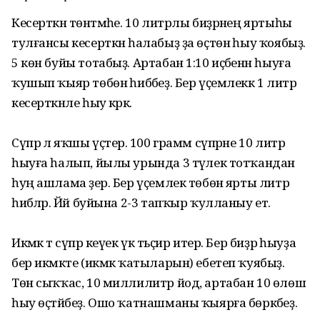
Кесерткән төнәтмәһе. 10 литрлы биҙрәнең яртыһы
тулғансы кесерткән һалабыҙ ҙа өҫтөнә һыу ҡоябыҙ.
5 көн буйы тотабыҙ. Артабан 1:10 иҫәбенән һыуға
ҡушып ҡыяр төбөнә һибәбеҙ. Бер үҫемлеккә 1 литр
кесерткәнле һыу кәрәк.
Сүпрә лә яҡшы үҫтерә. 100 грамм сүпрәне 10 литр
һыуға һалып, йылы урында 3 тәүлек тотҡандан
һуң ашлама әҙер. Бер үҫемлек төбөнә ярты литр
һибәләр. Йәй буйына 2-3 тапҡыр ҡулланыу етә.
Икмәк тә сүпрә кеүек үк тәьҫир итер. Бер биҙрә һыуҙа
бер икмәкте (икмәк ҡатыларын) ебетеп ҡуябыҙ.
Төн сыҡҡас, 10 миллилитр йод, артабан 10 өлөш
һыу өҫтәйбеҙ. Ошо ҡатнашманы ҡыярға бөркәбеҙ.