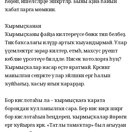
һөҙөп, йәшелсәләрҙе эшкәртәләр. Быны аҙна һайын
ҡабатларға мөмкин.
Ҡырмыҫҡанан
Ҡырмыҫҡаны файҙа килтереүсе бөжәк тип беләбеҙ.
Тик баҡсалағы иләүҙәр артыҡ ҡыуандырмай. Улар
үҫемлектәргә зарар килтерә, етмәһә, махсус рәүештә
кебләне үрсетеүе билдәле. Нисек ҡотолорға һуң?
Ҡырмыҫҡалар насар еҫте яратмай. Кәрәсингә
манылған сепрәкте улар эйәләшкән ергә һалып
ҡуйһағыҙ, ҡасыу яғын ҡарарҙар.
Бор кислотаһы ла – ҡырмыҫҡаға ҡарата
борондан ҡулланылған сара. Бер нисә киҫәк шәкәргә
бор кислотаһын һеңдереп, ҡырмыҫҡалар йөрөгән
ергә ҡуйырға кәрәк. «Татлы тамаҡтар» был ағыуҙан