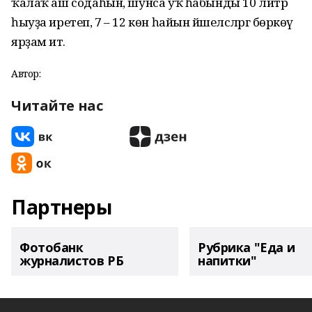
ҡалаҡ аш содаһын, шунса уҡ һабынды 10 литр
һыуҙа иретеп, 7 – 12 көн һайын йәшелсәләргә бөркөү
ярҙам итә.
Автор:
Читайте нас
Партнеры
Фотобанк
Рубрика "Еда и
журналистов РБ
напитки"