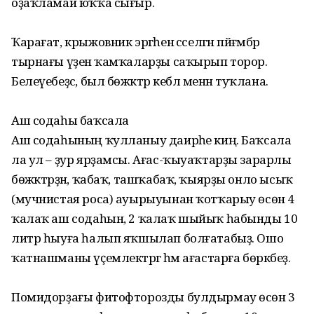
оҙаҡламай юҡҡа сығыр.
Ҡарағат, крыжовник эргәһенә сәселгән пәйғәмбәр
тырнағы үҙенә ҡамҡаларҙы саҡырып торор.
Белеүебеҙсә, был бөжәктәр кеблә менән туҡлана.
Аш содаһы баҡсала
Аш содаһының ҡулланыу даирәһе киң. Баҡсала
ла ул – ҙур ярҙамсы. Ағас-ҡыуаҡтарҙы зарарлы
бөжәктәрҙән, ҡабаҡ, ташҡабаҡ, ҡыярҙы онло ысыҡ
(мучнистая роса) ауырыуынан ҡотҡарыу өсөн 4
ҡалаҡ аш содаһын, 2 ҡалаҡ шыйыҡ һабынды 10
литр һыуға һалып яҡшылап болғатабыҙ. Ошо
ҡатнашманы үҫемлектәргә һәм ағастарға бөркәбеҙ.
Помидорҙағы фитофторозды булдырмау өсөн 3