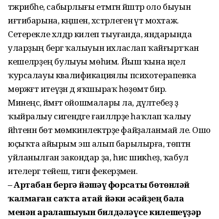
тәжрибәһе, сабырлығы етмәгән йәштәр оло быуын
иғтибарына, кәңәшенә, хәстәрлегенә үтә мохтаж.
Сетерекле хәлдәр килеп тыуғанда, яндарында
уларҙың бергә ҡалыуын ихласлап ҡайғыртҡан
кешеләрҙең булыуы мөһим. Йыш ҡына нәҫел
ҡурсалауы квалификациялы психотерапевҡа
мөрәжәғәт итеүҙән дә яҡшыраҡ һөҙөмтә бирә.
Минеңсә, йәмәғәт ойошмалары ла, дәүләтебеҙ ҙә
ҡыйралыу сигендәге ғаиләләрҙе һаҡлап ҡалыу
йәһәтенән бөтә мөмкинлек­тәрҙе файҙаланмай әле. Ошо
юҫыҡта айырым эш алып бары­лырға, төптән
уйланылған закондар ҙа, һис шикһеҙ, ҡабул
ителергә тейеш, тигән фекерҙәмен.
– Артабан бергә йәшәү форсаты бөтөнләй
ҡалмаған саҡта атай йәки әсәйҙең бала
менән аралашыуын билдәләүсе килешеүҙәр