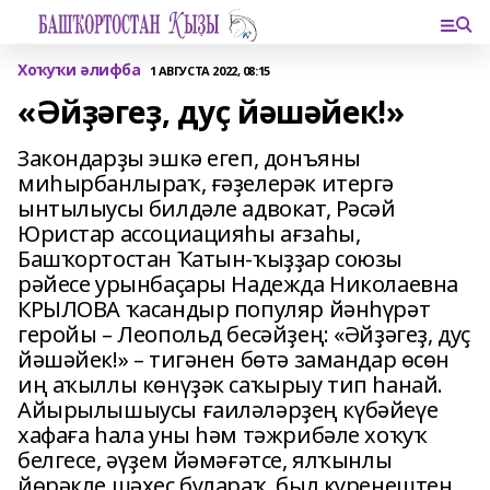
Хоҡуҡи әлифба
1 АВГУСТА 2022, 08:15
«Әйҙәгеҙ, дуҫ йәшәйек!»
Закондарҙы эшкә егеп, донъяны
миһырбанлыраҡ, ғәҙелерәк итергә
ынтылыусы билдәле адвокат, Рәсәй
Юристар ассоциацияһы ағзаһы,
Башҡортостан Ҡатын-ҡыҙҙар союзы
рәйесе урынбаҫары Надежда Николаевна
КРЫЛОВА ҡасандыр популяр йәнһүрәт
геройы – Леопольд бесәйҙең: «Әйҙәгеҙ, дуҫ
йәшәйек!» – тигәнен бөтә замандар өсөн
иң аҡыллы көнүҙәк саҡырыу тип һанай.
Айырылышыусы ғаиләләрҙең күбәйеүе
хафаға һала уны һәм тәжрибәле хоҡуҡ
белгесе, әүҙем йәмәғәтсе, ялҡынлы
йөрәкле шәхес булараҡ, был күренештең