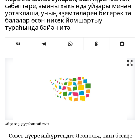
сәбәптәре, зыяны хаҡында уйҙары менән
уртаҡлаша, уның эҙемтәләрен бигерәк тә
балалар өсөн нисек йомшартыу
тураһында бәйән итә.
«Әйҙәгеҙ, дуҫ йәшәйек!»
– Совет дәүере йәнһүрәтендәге Леопольд тигән бесәйҙе