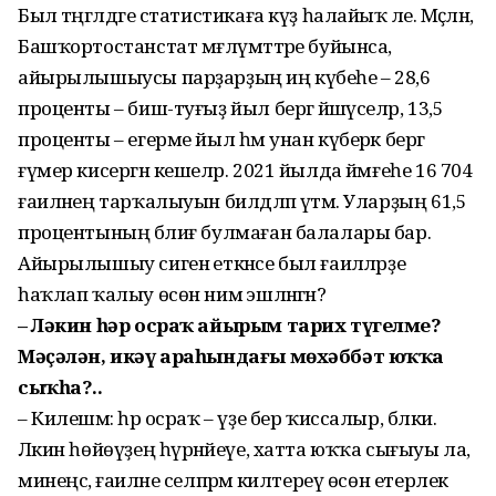
Был тәңгәлдәге статистикаға күҙ һалайыҡ әле. Мәҫәлән,
Башҡортос­танстат мәғлүмәттәре буйынса,
айырылышыусы парҙарҙың иң күбеһе – 28,6
проценты – биш-туғыҙ йыл бергә йәшәүселәр, 13,5
проценты – егерме йыл һәм унан күберәк бергә
ғүмер кисергән кешеләр. 2021 йылда йәмғеһе 16 704
ғаиләнең тарҡалыуын билдәләп үтәм. Уларҙың 61,5
процентының бәлиғ булмаған балалары бар.
Айырылышыу сигенә еткәнсе был ғаиләләрҙе
һаҡлап ҡалыу өсөн нимә эшләнгән?
– Ләкин һәр осраҡ айырым тарих түгелме?
Мәҫәлән, икәү араһындағы мөхәббәт юҡҡа
сыҡһа?..
– Килешәм: һәр осраҡ – үҙе бер ҡиссалыр, бәлки.
Ләкин һөйөүҙең һүрәнәйеүе, хатта юҡҡа сығыуы ла,
минеңсә, ғаиләне селпәрәмә килтереү өсөн етерлек