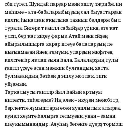
сәбәп түгел. Шундай парҙар менән эшләү тәжрибәмә, иң
мөһиме – ата-бабаларыбыҙҙың сал быуаттарҙан
килгән, һыналған аҡылына таянып белдерәм был
турала. Бигерәк тә ғаиләлә сабыйҙар үҫә икән, ете ҡат
үлсәп, бер ҡат киҫеү фарыз. Атай менән әсәйҙең
айырылышырға ҡарар итеүе балаларҙың әле
нығынмаған йәненә, ғөмүмән, уларҙың мәнфәғәтенә,
киләсәгенә һәр яҡлап зыян һала. Балаларҙың тулы
ғаиләлә үҫеүе өсөн мөмкин булғандың, хатта
булмағандың бөтәһен дә эшләү мотлаҡ, тигән
уйҙамын.
Тарҡалыусы ғаиләләр йыл һайын артыуы
нилектән, тиһегеҙме? Иң элек – икәүҙең мөнәсәбәттәр,
берлектәге яҙмыштары өсөн яуаплылыҡ алырға,
күңел хеҙмәте һалырға теләмәүенән, унан – заман
шауҡымынандыр. Аяуһыҙ бөгөнгө дәүерҙә тормош