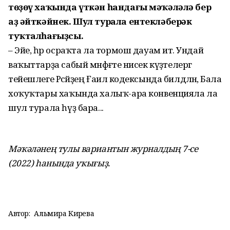
төҙөү хаҡында үткән һандағы мәҡәләлә бер
аҙ әйткәйнек. Шул турала ентекләберәк
туҡталһағыҙсы.
– Эйе, һәр осраҡта ла тормош дауам итә. Ундай
ваҡыттарҙа сабый мәнфәғәте нисек күҙәтелергә
тейешлеге Рәсәйҙең Ғаилә кодексында билдәләнә, Бала
хоҡуҡтары хаҡында халыҡ-ара конвенцияла ла
шул турала һүҙ бара...
Мәҡәләнең тулы вариантын журналдың 7-се
(2022) һанында уҡығыҙ.
Автор:
Альмира Кирәева