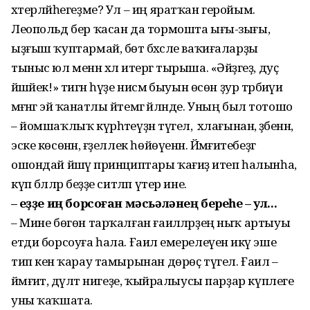
хәтерләйһегеҙме? Ул – иң яратҡан геройым.
Леопольд бер ҡасан да тормошта ығы-зығы,
ыҙғыш ҡуптармай, бөтә бәхәсле ваҡиғаларҙы
тыныс юл менән хәл итергә тырыша. «Әйҙәгеҙ, дуҫ
йәшәйек!» тигән һүҙе нисәмә быуын өсөн ҙур тәрбиәүи
мәғәнәгә эйә ҡанатлы әйтемгә әйләнде. Уның был тотошо
– йомшаҡлыҡ күрһәтеүҙән түгел, ә әхлағынан, әҙәбенән,
эске көсөнән, ғәҙеллек һөйөүенән. Йәмғиәтебеҙгә
ошондай йәшәү принциптары ҡағиҙә итеп һалынһа,
күп бәләләр беҙҙе ситләп үтер ине.
– Һеҙҙе иң борсоған мәсьәләнең береһе – ул...
– Мине бөгөн тарҡалған ғаиләләрҙең ныҡ артыуы
етди борсоуға һала. Ғаилә емерелеүен икәү эше
тип кенә ҡарау тамырынан дөрөҫ түгел. Ғаилә –
йәмғиәт, дәүләт нигеҙе, ҡыйралыусы парҙар күплеге
уны ҡаҡшата.