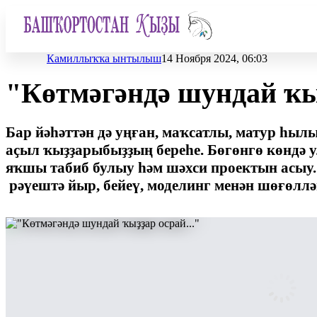
Камиллыҡҡа ынтылыш
14 Ноября 2024, 06:03
"Көтмәгәндә шундай ҡыҙ
Бар йәһәттән дә уңған, маҡсатлы, матур һы
аҫыл ҡыҙҙарыбыҙҙың береһе. Бөгөнгө көндә 
яҡшы табиб булыу һәм шәхси проектын асыу.
рәүештә йыр, бейеү, моделинг менән шөғөллә