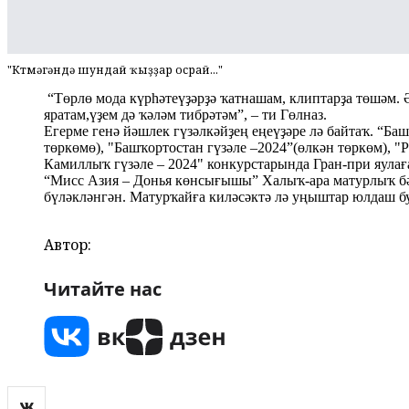
"Көтмәгәндә шундай ҡыҙҙар осрай..."
“Төрлө мода күрһәтеүҙәрҙә ҡатнашам, клиптарҙа төшәм. 
яратам,үҙем дә ҡәләм тибрәтәм”, – ти Гөлназ.
Егерме генә йәшлек гүзәлкәйҙең еңеүҙәре лә байтаҡ. “Баш
төркөмө), "Башҡортостан гүзәле –2024”(өлкән төркөм), "
Камиллыҡ гүзәле – 2024" конкурстарында Гран-при яула
“Мисс Азия – Донья көнсығышы” Халыҡ-ара матурлыҡ б
бүләкләнгән. Матурҡайға киләсәктә лә уңыштар юлдаш б
Автор:
Читайте нас