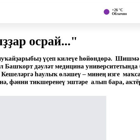
+26 °С
Облачно
ҙар осрай..."
лыуҡайҙарыбыҙ үҫеп килеүе һөйөндөрә. Шишм
ул Башҡорт дәуләт медицина университетында 
 Кешеләргә һаулыҡ өләшеү – минең изге маҡса
нә, фәнни тикшеренеү эштәре алып бара, актё