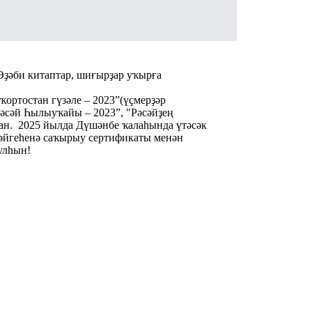
Әҙәби китаптар, шиғырҙар уҡырға
ҡортостан гүзәле – 2023”(үҫмерҙәр
Рәсәй Һылыуҡайы – 2023”, "Рәсәйҙең
ған. 2025 йылда Дүшәнбе ҡалаһында үтәсәк
әйгеһенә саҡырыу сертификаты менән
улһын!