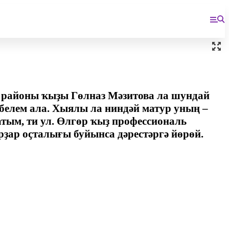
ә районы ҡыҙы Гөлназ Мәзитова ла шундай
белем ала. Хыялы ла ниндәй матур уның –
тым, ти ул. Өлгөр ҡыҙ профессиональ
рҙар оҫталығы буйынса дәрестәргә йөрөй.