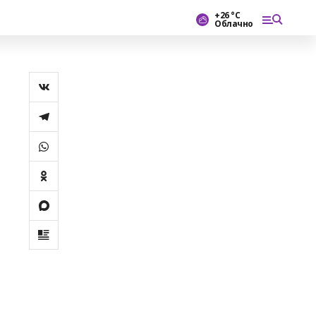
+26 °С
Облачно