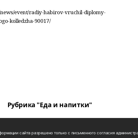
/news/event/radiy-habirov-vruchil-diplomy-
go-kolledzha-90017/
Рубрика "Еда и напитки"
нформации сайта разрешено только с письменного согласия администра