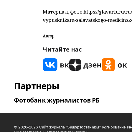
Материал, фото https://glavarb.ru/ru
vypusknikam-salavatskogo-medicinsko
Автор:
Читайте нас
Партнеры
Фотобанк журналистов РБ
© 2020-2026 Сайт журнала "Башҡортостан ҡыҙы". Копирование и