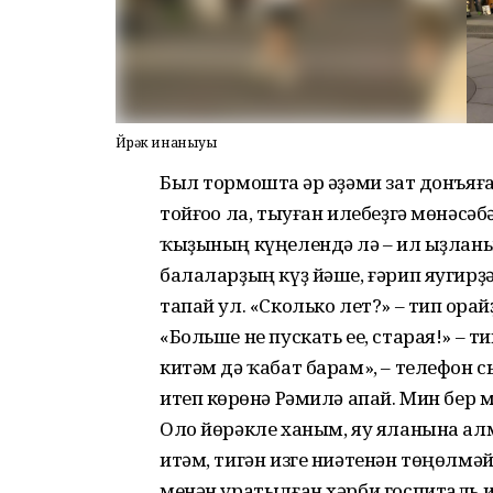
Йөрәк инаныуы
Был тормошта һәр әҙәми зат донъяға
тойғоһо ла, тыуған илебеҙгә мөнәсәб
ҡыҙының күңелендә лә – ил һыҙланы
балаларҙың күҙ йәше, ғәрип яугирҙә
тапай ул. «Сколько лет?» – тип һорай
«Больше не пускать ее, старая!» – 
китәм дә ҡабат барам», – телефон
итеп көрһөнә Рәмилә апай. Мин бер 
Оло йөрәк­ле ханым, яу яланына ал
итәм, тигән изге ниәтенән төңөлмә
менән уратылған хәрби госпиталь иш