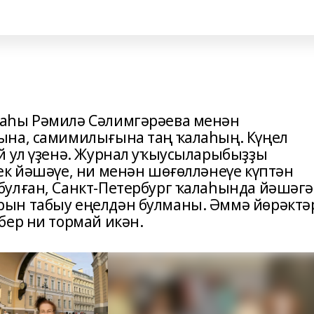
аһы Рәмилә Сәлимгәрәева менән
ына, самимилығына таң ҡалаһың. Күңел
й ул үҙенә. Журнал уҡыусыларыбыҙҙы
к йәшәүе, ни менән шөғөлләнеүе күптән
булған, Санкт-Петербург ҡалаһында йәшәг
ын табыу еңелдән булманы. Әммә йөрәктә
бер ни тормай икән.