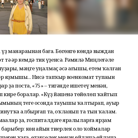
 үҙ манараһынан баға. Бөгөнгө көндә выждан
әт тә һәр кемдә тик үҙенсә. Рәмилә Миңлеғәле
уҙары, мәңге уңалмаҫ әсә һағышы, етем ҡалған
р яҙмышы... Нисә тапҡыр военкомат тупһаһын
ҙар ҙа поста, «75» – тигәнде ишетеү менән,
тип кире боралар. «Күҙ йәшенә төйөлөп ҡайтып
 сымы­ның теге осонда тауышы ҡалтырап, ауыр
минутҡа албырғап та, һоҡланып та тын ҡалам.
маһалар ҙа, госпиталдәге яралыларға ярҙам
й барыбер: көн һайын тиерлек оло ҡоймалар
еген ҡаға, етәкселек менән һөйләшә-һөйләшә,