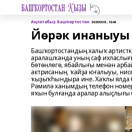
Аңлатабыҙ. Башҡортостан
30 ИЮНЯ , 10:44
Йөрәк инаныуы
Башҡортостандың халыҡ артистк
аралашҡанда уның саф ихласлығ
бөтөнлөгө, ябайлығы менән арба
актрисаның ҡайҙа юғалыуы, нисе
ҡыҙыҡһындыра ине. Хаҡлы ялда 
Рәмилә ханымдың телефон номер
яҡын булғанда аралар алыҫлығы 