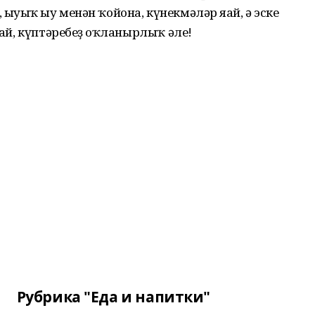
ыуыҡ һыу менән ҡойона, күнекмәләр яһай, ә эске
һай, күптәребеҙ һоҡланырлыҡ әле!
Рубрика "Еда и напитки"