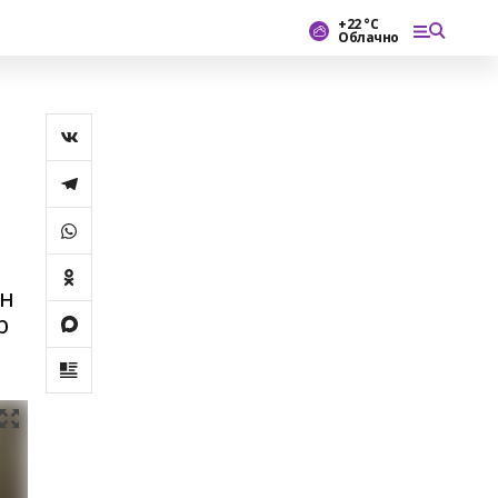
+22 °С
Облачно
ән
р