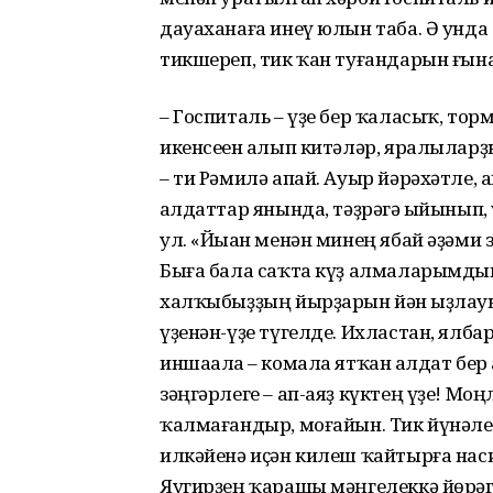
дауаханаға инеү юлын таба. Ә унда 
тикшереп, тик ҡан туғандарын ғын
– Госпиталь – үҙе бер ҡаласыҡ, торм
икенсеһен алып китәләр, яралыларҙ
– ти Рәмилә апай. Ауыр йәрәхәтле, а
һалдаттар янында, тәҙрәгә һыйынып
ул. «Йыһан менән минең ябай әҙәми
Быға бала саҡта күҙ алмаларымдың
халҡыбыҙҙың йырҙарын йән һыҙла­у
үҙенән-үҙе түгелде. Ихластан, ялба
иншаалаһ – комала ятҡан һалдат бер
зәңгәрлеге – ап-аяҙ күктең үҙе! М
ҡалмағандыр, моғайын. Тик йүнәле
илкәйенә иҫән килеш ҡайтырға наси
Яугирҙең ҡарашы мәңгелеккә йөрә