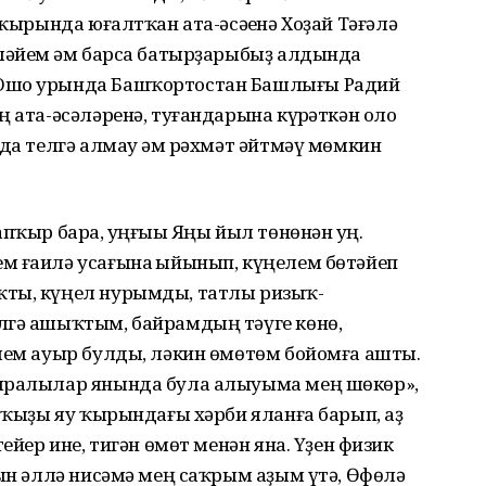
 ҡырында юғалтҡан ата-әсәһенә Хоҙай Тәғәлә
еләйем һәм барса батырҙарыбыҙ алдында
 Ошо урында Башҡортостан Башлығы Радий
ң ата-әсәләренә, туғандарына күрһәткән оло
нда телгә алмау һәм рәхмәт әйтмәү мөмкин
пҡыр бара, һуңғыһы Яңы йыл төнөнән һуң.
м ғаилә усағына һыйынып, күңелем бөтәйеп
ҡты, күңел нурымды, татлы ризыҡ-
лгә ашыҡтым, байрамдың тәүге көнө,
клем ауыр булды, ләкин өмөтөм бойомға ашты.
 яралылар янында була алыуыма мең шөкөр»,
е ҡыҙы яу ҡырындағы хәрби яланға барып, аҙ
ейер ине, тигән өмөт менән яна. Үҙен физик
йын әллә нисәмә мең саҡрым аҙым үтә, Өфөлә