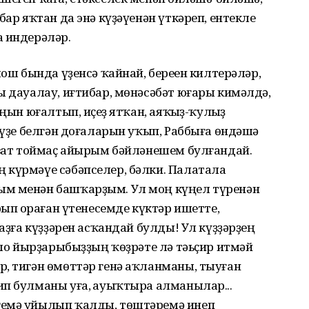
бар яҡтан да энә күҙәүенән үткәреп, ентекле
а индерәләр.
ош бында үҙенсә ҡайнай, бере­һен килтерәләр,
ы дауалау, иғти­бар, мөнәсәбәт юғары кимәлдә,
ңын юғалтып, иҫһеҙ ятҡан, аяҡһыҙ-ҡулһыҙ
, үҙе белгән доғаларын уҡып, Раббыға өндәшә
 зат тоймаҫ айырым бәйләнешем булғандай.
 күрмәүе сәбәпселер, бәлки. Палатала
ым менән башҡарҙым. Ул моң күңел түренән
рып һораған үтенесемде күктәр ишетте,
 аҙға күҙҙәрен асҡандай булды! Ул күҙҙәрҙең
оңло йырҙарыбыҙҙың ҡөҙрәте лә тәьҫир итмәй
р, тигән өмөттәр генә аҡланманы, тыуған
п булманы уға, һауыҡтыра алманылар...
гемә уйылып ҡалды, төштәремә инеп