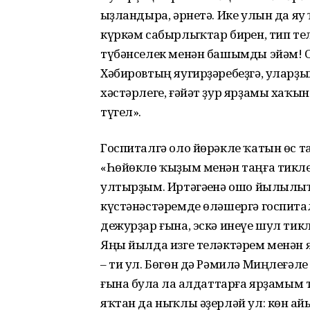
һыҙландыра, әрнетә. Ике улын да яу
күркәм сабырлыҡтар бирһен, тип т
түбәнселек менән башымды эйәм!
Хәбировтың яугирҙәребеҙгә, уларҙы
хәстәрлеге, ғәйәт ҙур ярҙамы хаҡы
түгел».
Госпиталгә оло йөрәкле ҡатын өс та
«Һөйөклө ҡыҙым менән таңға тикле
ултырҙым. Иртәгәһенә ошо йылылы
күстәнәстәремде өләшергә госпита
дежурҙар ғына, эскә инеүе шул ти
Яңы йылда изге теләктәрем менән
– ти ул. Бөгөн дә Рәмилә Миңлеғәл
ғына булһа ла һалдаттарға ярҙамым т
яҡтан да ныҡлы әҙерләй ул: көн һа