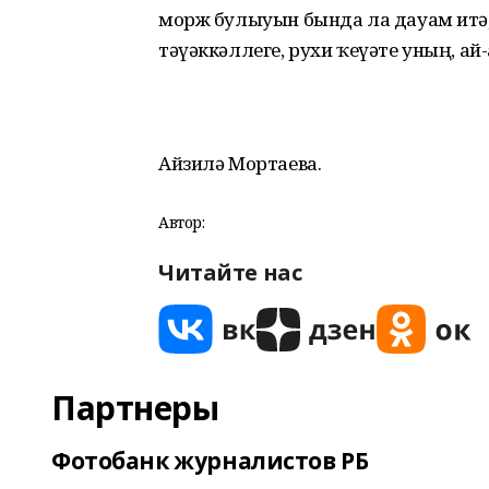
морж булыуын бында ла дауам итә, һ
тәүәккәллеге, рухи ҡеүәте уның, ай-
Айзилә Мортаева.
Автор:
Читайте нас
Партнеры
Фотобанк журналистов РБ