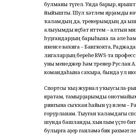
булманы түгел. Унда барыр, ярышт
йыйышты. Шул хәтлем ярҙамды көт
ҡаламдың да, тренерымдың да ыш
алыуымды иҫбат иттем – алтын ми
һуҙғандарҙың барыһына ла әле һа
икенсе ваҡиға – Бангкокта, Раджа
лигаларҙың береһе RWS-та профес
уны менеджер һәм тренер Руслан А
командаһына саҡыра, бында ул ике 
Спортсы ҡыҙ журнал уҡыусыла-рын
яратам, тамырҙарымды онотмайым.
рингына сыҡҡан һайын үҙ илем – Р
ғорурланам. Тыуған ҡаламдағы сп
шунда башланды, хыялым үҫте бит.
булырға әҙер ғаиләмә бик рәхмәтл