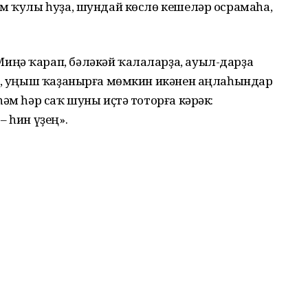
ам ҡулы һуҙа, шундай көслө кешеләр осрамаһа,
ңә ҡарап, бәләкәй ҡалаларҙа, ауыл-дарҙа
ын, уңыш ҡаҙанырға мөмкин икәнен аңлаһындар
әм һәр саҡ шуны иҫтә тоторға кәрәк:
– һин үҙең».