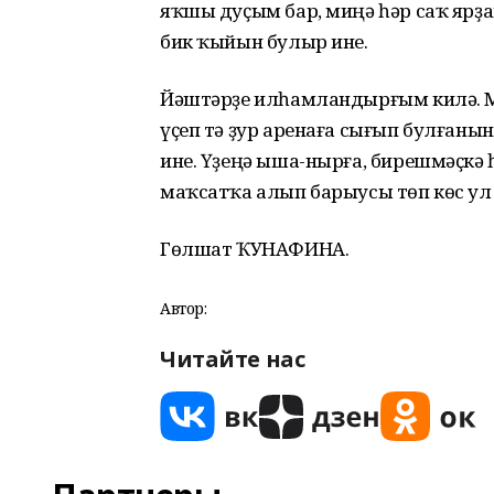
яҡшы дуҫым бар, миңә һәр саҡ ярҙ
бик ҡыйын булыр ине.
Йәштәрҙе илһамландырғым килә. Ми
үҫеп тә ҙур аренаға сығып булған
ине. Үҙеңә ыша-нырға, бирешмәҫкә һ
маҡсатҡа алып барыусы төп көс ул 
Гөлшат ҠУНАФИНА.
Автор:
Читайте нас