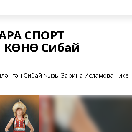
-АРА СПОРТ
 КӨНӨ Сибай
лләнгән Сибай ҡыҙы Зарина Исламова - ике