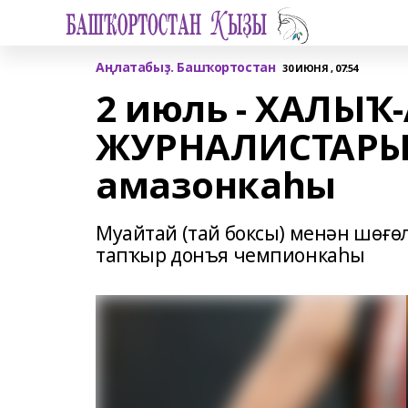
Аңлатабыҙ. Башҡортостан
30 ИЮНЯ , 07:54
2 июль - ХАЛЫҠ
ЖУРНАЛИСТАРЫ
амазонкаһы
Муайтай (тай боксы) менән шөғө
тапҡыр донъя чемпионкаһы