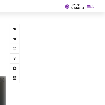
+28 °С
Облачно