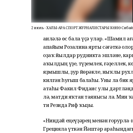
2 июль - ХАЛЫҠ-АРА СПОРТ ЖУРНАЛИСТАРЫ КӨНӨ Сиба
Ғаиләлә өс бала үҫә улар. «Шамил а
апайым Розалина ярты сәғәткә олор
оҙаҡ йылдар рудникта эшләне, карье
аҡылдың үҙе, түҙемлек, ғәҙеллек, к
яҙмышлы, ҙур йөрәкле, ныҡлы рухл
килгән һуғыш балаһы. Уны ла бик я
атаһы Факил Фидаис улы дәртләндер
лә, матди яҡтан таянысы ла. Мин ҡ
ти Резида Риф ҡыҙы.
«Ниндәй еңеүҙәрең менән ғорурла-н
Грецияла үткән Йәштәр араһындағ