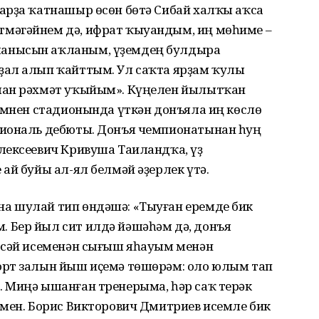
арҙа ҡатнашыр өсөн бөтә Сибай халҡы аҡса
мәгәйнем дә, ифрат ҡыуандым, иң мөһиме –
анысын аҡланым, үҙемдең булдыра
ҙал алып ҡайттым. Ул саҡта ярҙам ҡулы
ман рәхмәт уҡыйым». Күңелен йылытҡан
дамнен стадионында үткән донъяла иң көслө
сиональ дебюты. Донъя чемпионатынан һуң
лексеевич Кривуша Таиландҡа, үҙ
ай буйы ал-ял белмәй әҙерлек үтә.
а шулай тип өндәшә: «Тыуған еремде бик
 Бер йыл сит илдә йәшәһәм дә, донъя
әсәй исеменән сығыш яһауым менән
орт залын йыш иҫемә төшөрәм: оло юлым тап
 Миңә ышанған тренерыма, һәр саҡ терәк
емен. Борис Викторович Дмитриев исемле бик