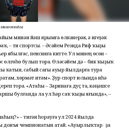
й амазонкаһы
ғайым минән йәш ярымға өлкәнерәк, ә игеҙәк
аҡ, – ти спортсы. – Әсәйем Резида Риф ҡыҙы
р ябылғас, пенсияға китте. Ул минең өсөн –
өс өлгөһө булып тора. Өләсәйем дә – бик ҡыҙыҡ
ы ҡатын, сабый сағы ауыр йылдарға тура
ратам, хөрмәт итәм». Ҙур спорт юлында иһә
еп тора. «Атаһы – Заринаға дуҫ та, кәңәшсе
аршы булғанда ла ул һәр саҡ ҡыҙы яғында», –
аһың?» – тигән һорауға ул 2024 йылда
ы донъя чемпионатын атай. «Ауырлыҡтар ҙа